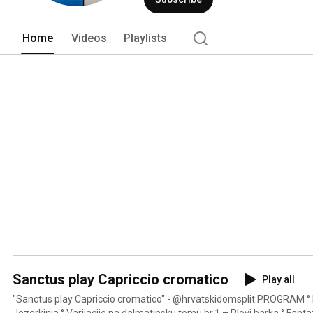
Home
Videos
Playlists
Sanctus play Capriccio cromatico
Play all
"Sanctus play Capriccio cromatico" - @hrvatskidomsplit PROGRAM ° Kaštelanska Zvona ° Ples
Jezerkinja ° Varijacije na dalmatinsku temu br.1 – Plovi barka ° Fanta