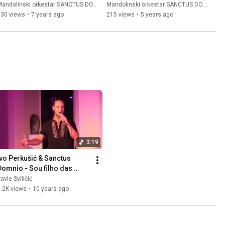
DOMNIO //
- Mandolin orchestra // 
andolinski orkestar SANCTUS DOMNIO
Mandolinski orkestar SANCTUS DOMNIO
SANCTUS DOMNIO //
330 views
•
7 years ago
215 views
•
5 years ago
3:19
Ivo Perkušić & Sanctus 
Domnio - Sou filho das 
ervas
avle Sviličić
.2K views
•
10 years ago