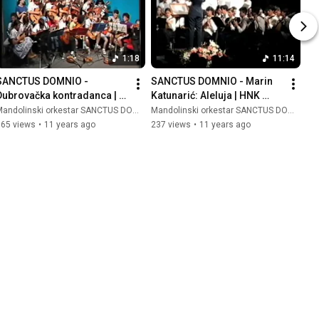
1:18
11:14
SANCTUS DOMNIO - 
SANCTUS DOMNIO - Marin 
Dubrovačka kontradanca | 
Katunarić: Aleluja | HNK 
Tv Marjan | Veseli magazin, 
Split, 1995.
andolinski orkestar SANCTUS DOMNIO
Mandolinski orkestar SANCTUS DOMNIO
1991.
565 views
•
11 years ago
237 views
•
11 years ago