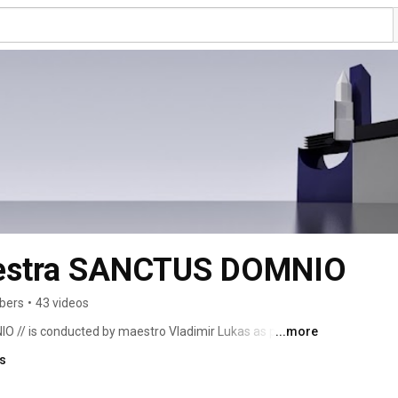
hestra SANCTUS DOMNIO
ibers
•
43 videos
// is conducted by maestro Vladimir Lukas as part of 
...more
s Domnio in the town of Split since July 25th 1991. 
ks