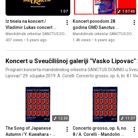
#umas #adriaticket #capricciocromatico
1:07
1:07:40
Iz tinela na koncert / 
Koncert povodom 28 
Vladimir Lukas concert 
godina GMD Sanctus 
announcement /
Domnio
Mandolinski orkestar SANCTUS DOMNIO
Mandolinski orkestar SANCTUS DOMNIO
437 views
•
5 years ago
1.4K views
•
6 years ago
Koncert u Sveučilišnoj galeriji "Vasko Lipovac"
Program koncerta mandolinskog orkestra SANCTUS DOMNIO u Sveučil
Lipovac" 29. ožujaka 2019. A. Corelli: Concerto grosso, op. 6, br. 8 I. Vivace II. Grave III. Allegro IV.
Adagio - Allegro - Adagio V. Vivace VI. Allegro J. S. Bach: Air A. Vivaldi: Koncert za 4 violine i
orkestar I. Allegro moderato II. Largo III. Allegro Solisti: Splitski mandolinski kvartet Ivana Kenk
Kalebić - mandolina Stela Ivanišević - mandolina Sandra Katunarić - mandolina Dea Škorić -
mandolina Y. Kuwahara: Pjesma japanske jeseni V. Sunko: Intrada i ples T. Kaleebić Istok
Koncertmajstorica: Ivana Kenk-Kalebić Dirigent: Vladimir Lukas
12:33
11:37
The Song of Japanese 
Concerto grosso, op. 6, no. 
Autumn / Y. Kuwahara - 
8 / A. Corelli - Mandolin 