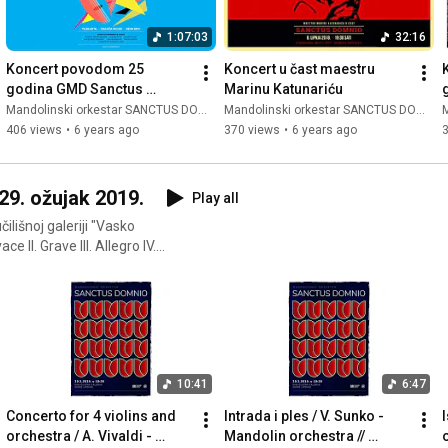
1:07:03
32:16
Koncert povodom 25 
Koncert u čast maestru 
godina GMD Sanctus 
Marinu Katunariću
Domnio
Mandolinski orkestar SANCTUS DOMNIO
Mandolinski orkestar SANCTUS DOMNIO
M
406 views
•
6 years ago
370 views
•
6 years ago
 29. ožujak 2019.
Play all
išnoj galeriji "Vasko
10:41
6:47
Concerto for 4 violins and 
Intrada i ples / V. Sunko - 
I
orchestra / A. Vivaldi - 
Mandolin orchestra // 