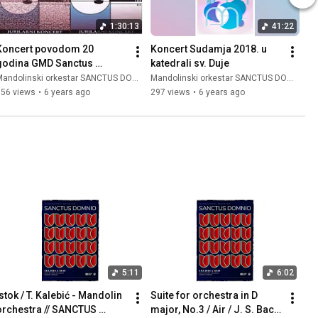
1:30:13
41:22
Koncert povodom 20 
Koncert Sudamja 2018. u 
godina GMD Sanctus 
katedrali sv. Duje
Domnio
andolinski orkestar SANCTUS DOMNIO
Mandolinski orkestar SANCTUS DOMNIO
356 views
•
6 years ago
297 views
•
6 years ago
5:11
6:02
stok / T. Kalebić - Mandolin 
Suite for orchestra in D 
orchestra // SANCTUS 
major, No.3 / Air / J. S. Bach 