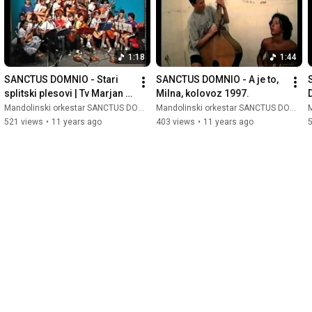
1:18
1:44
SANCTUS DOMNIO - Stari 
SANCTUS DOMNIO - A je to, 
splitski plesovi | Tv Marjan | 
Milna, kolovoz 1997.
Veseli magazin, 1991.
Mandolinski orkestar SANCTUS DOMNIO
Mandolinski orkestar SANCTUS DOMNIO
M
521 views
•
11 years ago
403 views
•
11 years ago