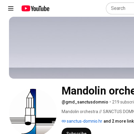
Mandolin orc
@gmd_sanctusdomnio
•
219 subscr
Mandolin orchestra // SANCTUS DOMNIO 
City Mandolin Association /GMD/ Sanctu
sanctus-domnio.hr
and 2 more lin
Subscribe