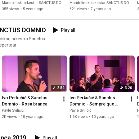
Mandolin orchestra // 
SANCTUS DOMNIO //
Mandolinski orkestar SANCTUS DOMNIO
Mandolinski orkestar SANCTUS DOMNIO
M
SANCTUS DOMNIO //
355 views
•
5 years ago
621 views
•
7 years ago
 SANCTUS DOMNIO
Play all
inskog orkestra Sanctus
epertoar
2:52
3:20
Ivo Perkušić & Sanctus 
Ivo Perkušić & Sanctus 
Domnio - Rosa branca
Domnio - Sempre que 
Lisboa canta
Pavle Sviličić
Pavle Sviličić
P
2K views
•
10 years ago
1.6K views
•
10 years ago
1
inca 2019.
Play all