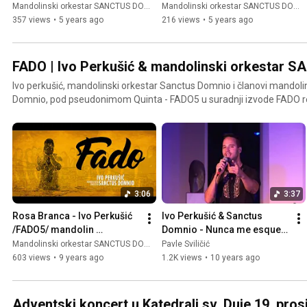
Mandolinski orkestar // 
orchestra // SANCTUS 
Mandolinski orkestar SANCTUS DOMNIO
Mandolinski orkestar SANCTUS DOMNIO
SANCTUS DOMNIO //
DOMNIO //
357 views
•
5 years ago
216 views
•
5 years ago
FADO | Ivo Perkušić & mandolinski orkestar
Ivo perkušić, mandolinski orkestar Sanctus Domnio i članovi mandol
Domnio, pod pseudonimom Quinta - FADO5 u suradnji izvode FADO r
3:06
3:37
Rosa Branca - Ivo Perkušić 
Ivo Perkušić & Sanctus 
/FADO5/ mandolin 
Domnio - Nunca me esqueci 
orchestra SANCTUS 
de ti
Mandolinski orkestar SANCTUS DOMNIO
Pavle Sviličić
DOMNIO
603 views
•
9 years ago
1.2K views
•
10 years ago
Adventski koncert u Katedrali sv. Duje 19. pros