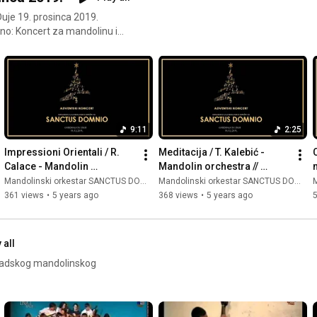
uje 19. prosinca 2019.
9:11
2:25
Kenk-Kalebić Dirigent: Vladimir Lukas
Impressioni Orientali / R. 
Meditacija / T. Kalebić - 
Calace - Mandolin 
Mandolin orchestra // 
orchestra // SANCTUS 
SANCTUS DOMNIO //
Mandolinski orkestar SANCTUS DOMNIO
Mandolinski orkestar SANCTUS DOMNIO
M
DOMNIO //
361 views
•
5 years ago
368 views
•
5 years ago
 all