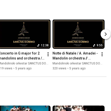
12:38
9:55
Concerto in G major for 2 
Notte di Natale / A. Amadei - 
mandolins and orchestra / 
Mandolin orchestra // 
A. Vivaldi - Mandolin 
SANCTUS DOMNIO //
andolinski orkestar SANCTUS DOMNIO
Mandolinski orkestar SANCTUS DOMNIO
orchestra /SANCTUS 
519 views
•
5 years ago
320 views
•
5 years ago
DOMNIO/