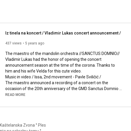
Iz tinela na koncert / Vladimir Lukas concert announcement /
437 views
5 years ago
The maestro of the mandolin orchestra //SANCTUS DOMNIO// 
Vladimir Lukas had the honor of opening the concert 
announcement season at the time of the corona. Thanks to 
him and his wife Velda for this cute video.

Music in video / Issa, 2nd movement - Pavle Sviličić /

The maestro announced a recording of a concert on the 
occasion of the 20th anniversary of the GMD Sanctus Domnio 
held in the amphitheater of the Youth Center in 2011.

READ MORE
/Iz tinela na koncert / You can listen to the series of concert 
recordings via the playlist 
https://www.youtube.com/watch?v=BeIDo...
You can also follow us on our official

zija na sakralnu temu °