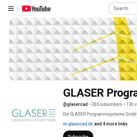
GLASER Prog
@glasercad
•
265 subscribers
•
130 v
Die GLASER Programmsysteme GmbH ist
praxisgerechter Bauplanungs-Software
glasercad.de
and 4 more links
Software für den konstruktiven Ingenieu
Bewehrungs- und Detailplänen. Das St
Subscribe