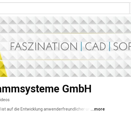
rammsysteme GmbH
ideos
 auf die Entwicklung anwenderfreundlicher und 
...more
 spezialisiert. Das Unternehmen entwickelt CAD-
rbau zur Erstellung von Positions‑, Schal‑, 
ammprodukt ISBCAD ist bei über 10.000 Planungsprofis 