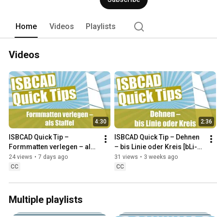
im Einsatz und wird vorwiegend in de
Home
Videos
Playlists
Videos
4:30
2:36
ISBCAD Quick Tip – 
ISBCAD Quick Tip – Dehnen 
Formmatten verlegen – als 
– bis Linie oder Kreis [bLi-
Staffel [VeStaf]
Kr]
24 views
•
7 days ago
31 views
•
3 weeks ago
CC
CC
Multiple playlists