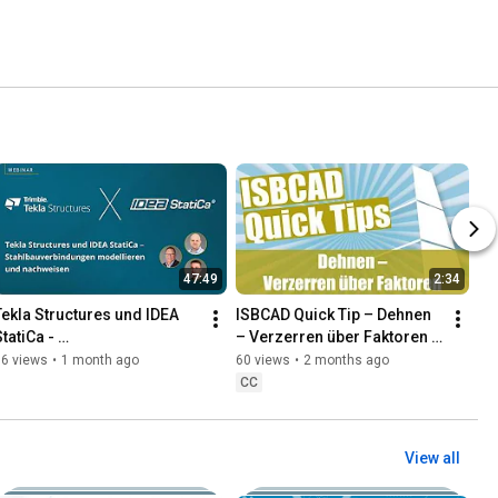
47:49
2:34
Tekla Structures und IDEA 
ISBCAD Quick Tip – Dehnen 
tatiCa - 
– Verzerren über Faktoren 
Stahlbauverbindungen 
(VerFak)
56 views
•
1 month ago
60 views
•
2 months ago
modellieren und 
CC
nachweisen
View all