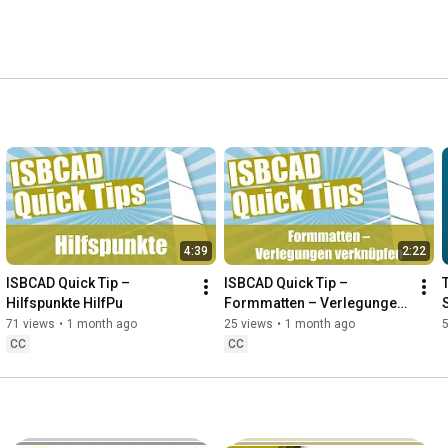
r DACH-Region sowie Polen und Rumänien vertrieben. 
4:39
2:22
ISBCAD Quick Tip – 
ISBCAD Quick Tip – 
Hilfspunkte HilfPu
Formmatten – Verlegungen 
S
verknüpfen [VKN]
71 views
•
1 month ago
25 views
•
1 month ago
CC
CC