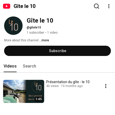
Gîte le 10
Gîte le 10
@gitele10
1 subscriber
•
1 video
More about this channel
...more
Subscribe
Videos
Search
Présentation du gîte - le 10
40 views
10 months ago
1:45