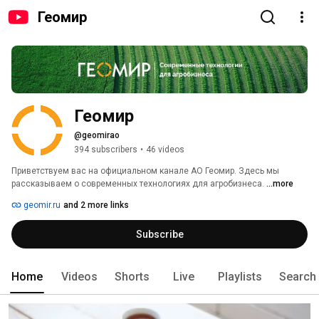
Геомир
Геомир
@geomirao
394 subscribers
•
46 videos
Приветствуем вас на официальном канале АО Геомир. Здесь мы 
рассказываем о современных технологиях для агробизнеса. 
...more
geomir.ru
and 2 more links
Subscribe
Home
Videos
Shorts
Live
Playlists
Search