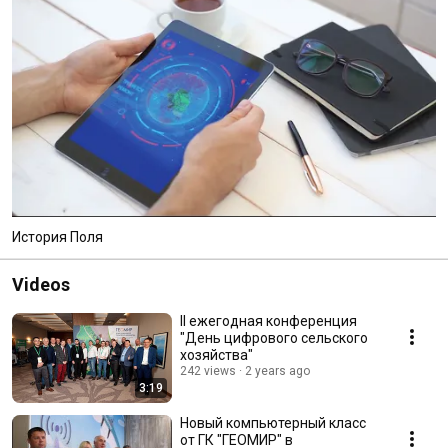
История Поля
Videos
II ежегодная конференция
"День цифрового сельского
хозяйства"
242 views
2 years ago
3:19
Новый компьютерный класс
от ГК "ГЕОМИР" в