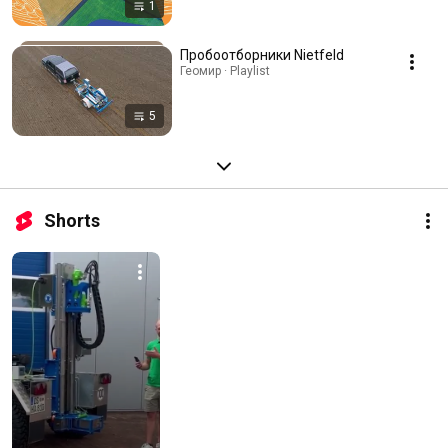
1
Пробоотборники Nietfeld
Геомир · Playlist
5
Shorts