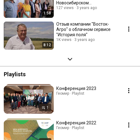
Новосибирском
Государственном Аграрном
127 views
3 years ago
1:58
Университете.
Отзыв компании "Восток-
Агро" о облачном сервисе
"История поля"
1K views
3 years ago
8:12
Playlists
Конференция 2023
Геомир · Playlist
1
Конференция 2022
Геомир · Playlist