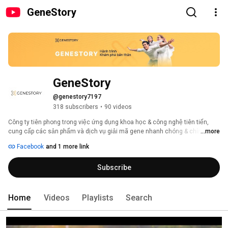
GeneStory
GeneStory
@genestory7197
318 subscribers
•
90 videos
Công ty tiên phong trong việc ứng dụng khoa học & công nghệ tiên tiến, 
cung cấp các sản phẩm và dịch vụ giải mã gene nhanh chóng & chính xác, 
...more
dựa trên bộ dữ liệu người Việt, dành riêng cho người Việt. 
Facebook
and 1 more link
Subscribe
Home
Videos
Playlists
Search