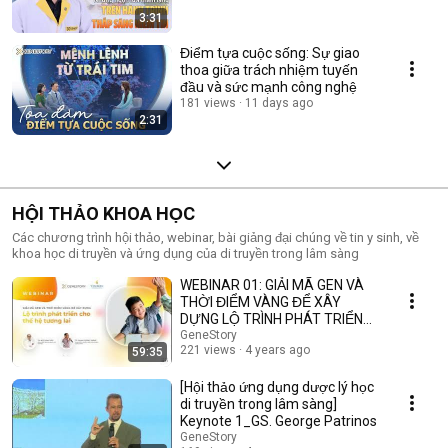
3:31
Điểm tựa cuộc sống: Sự giao
thoa giữa trách nhiệm tuyến
đầu và sức mạnh công nghệ
181 views
11 days ago
2:31
HỘI THẢO KHOA HỌC
Các chương trình hội thảo, webinar, bài giảng đại chúng về tin y sinh, về
khoa học di truyền và ứng dụng của di truyền trong lâm sàng
WEBINAR 01: GIẢI MÃ GEN VÀ
THỜI ĐIỂM VÀNG ĐỂ XÂY
DỰNG LỘ TRÌNH PHÁT TRIỂN
CHO THẾ HỆ TƯƠNG LAI.
GeneStory
221 views
4 years ago
59:35
[Hội thảo ứng dụng dược lý học
di truyền trong lâm sàng]
Keynote 1_GS. George Patrinos
GeneStory