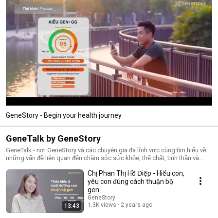
GeneStory - Begin your health journey
GeneTalk by GeneStory
GeneTalk - nơi GeneStory và các chuyên gia đa lĩnh vực cùng tìm hiểu về
những vấn đề liên quan đến chăm sóc sức khỏe, thể chất, tinh thần và
nuôi dưỡng những nhân tài từ gen.
Chị Phan Thị Hồ Điệp - Hiểu con,
yêu con đúng cách thuận bộ
gen
GeneStory
1.3K views
2 years ago
13:43