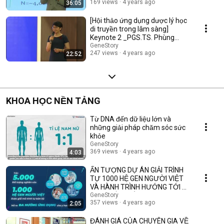
169 views
4 years ago
36:05
[Hội thảo ứng dụng dược lý học
di truyền trong lâm sàng]
Keynote 2 _PGS.TS. Phùng
Thanh Hương
GeneStory
247 views
4 years ago
22:52
KHOA HỌC NỀN TẢNG
Từ DNA đến dữ liệu lớn và
những giải pháp chăm sóc sức
khỏe
GeneStory
369 views
4 years ago
4:03
ẤN TƯỢNG DỰ ÁN GIẢI TRÌNH
TỰ 1000 HỆ GEN NGƯỜI VIỆT
VÀ HÀNH TRÌNH HƯỚNG TỚI Y
HỌC CHÍNH XÁC
GeneStory
357 views
4 years ago
2:05
ĐÁNH GIÁ CỦA CHUYÊN GIA VỀ