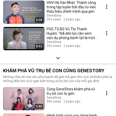
VĐV Hà Văn Nhật: Thành công
trong tập luyện bắt đầu từ việc
thấu hiểu chính mình qua gen
GeneStory
359 views
2 years ago
4:08
PGS.TS.BS Vũ Thị Thanh
Huyền: "Đã đến lúc cần xem
việc dự phòng bệnh tật là một
điều tất yếu"
GeneStory
333 views
2 years ago
8:52
KHÁM PHÁ VŨ TRỤ BÉ CON CÙNG GENESTORY
Những chia sẻ của các phụ huynh đã giải mã gen cho con và khám phá ra
những điều thú vị từ gen bên trong vũ trụ bé con của mỗi gia đình.
Cùng GeneStory khám phá vũ
trụ bé con từ gen
GeneStory
950 views
2 years ago
5:40
Hành trình cùng con chữa bệnh