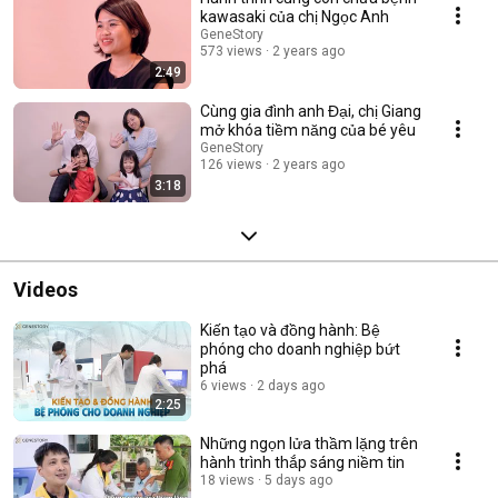
kawasaki của chị Ngọc Anh
GeneStory
573 views
2 years ago
2:49
Cùng gia đình anh Đại, chị Giang
mở khóa tiềm năng của bé yêu
GeneStory
126 views
2 years ago
3:18
Videos
Kiến tạo và đồng hành: Bệ
phóng cho doanh nghiệp bứt
phá
6 views
2 days ago
2:25
Những ngọn lửa thầm lặng trên
hành trình thắp sáng niềm tin
18 views
5 days ago