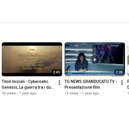
2:45
2:28
Titoli Iniziali - Cybernetic 
TG NEWS GRANDUCATO TV - 
Genesis, La guerra tra i due 
Presentazione film
mondi
20 views
•
1 year ago
15 views
•
1 year ago