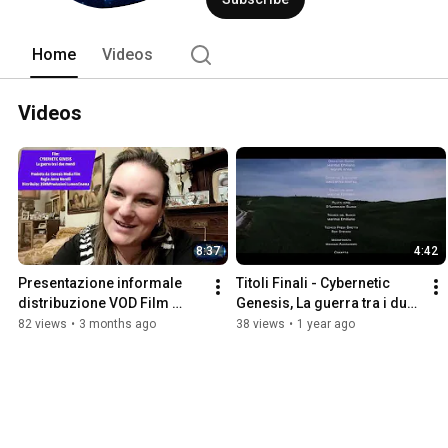
Home
Videos
Videos
8:37
4:42
Presentazione informale 
Titoli Finali - Cybernetic 
distribuzione VOD Film 
Genesis, La guerra tra i due 
Cinema DAL 24 APRILE 2026
mondi
82 views
•
3 months ago
38 views
•
1 year ago