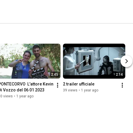
2:45
2:14
PONTECORVO  L'attore Kevin 
2 trailer ufficiale
Di Vozzo del 06 01 2023
39 views
•
1 year ago
10 views
•
1 year ago