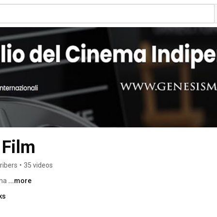
 Film
ribers
•
35 videos
na 
...more
ks