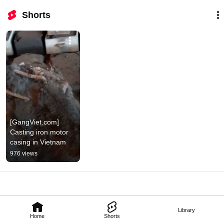
Shorts
[GangViet.com] 
Casting iron motor 
casing in Vietnam
976 views
Library
Home
Shorts