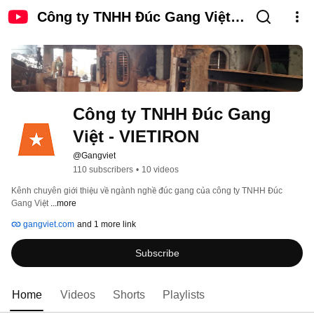
Công ty TNHH Đúc Gang Việt -
VIETIRON
Công ty TNHH Đúc Gang 
Việt - VIETIRON
@Gangviet
110 subscribers
•
10 videos
Kênh chuyên giới thiệu về ngành nghề đúc gang của công ty TNHH Đúc 
Gang Việt 
...more
gangviet.com
and 1 more link
Subscribe
Home
Videos
Shorts
Playlists