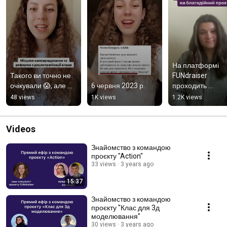
На платформі 
Такого ви точно не 
FUNdraiser 
очікували 😱, але …
6 червня 2023 р.
проходить 
безкоштовне 
48 views
1K views
1.2K views
навчання 
фандрейзингу🔥
Videos
Знайомство з командою
проєкту "Action"
33 views
3 years ago
15:37
Знайомство з командою
проєкту "Клас для 3д
моделювання"
30 views
3 years ago