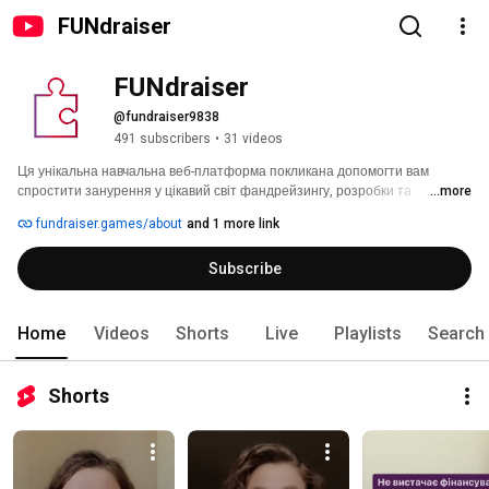
FUNdraiser
FUNdraiser
@fundraiser9838
491 subscribers
•
31 videos
Ця унікальна навчальна веб-платформа покликана допомогти вам 
спростити занурення у цікавий світ фандрейзингу, розробки та 
...more
впровадження власних соціально значущих проектів у ваших громадах! 
fundraiser.games/about
and 1 more link
Subscribe
Home
Videos
Shorts
Live
Playlists
Search
Shorts