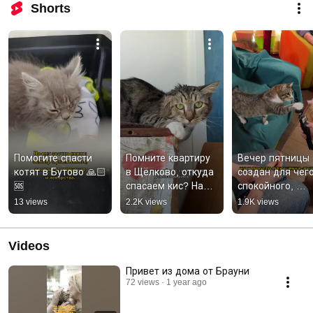
Shorts
Помогите спасти 
Помните квартиру 
Вечер пятницы 
котят в Бутово 🙏🏻
в Щёлково, откуда 
создан для чего
🆘
спасаем кис? Нам 
спокойного, 
нужна помощь! 
мягкого и 
13 views
2.2K views
1.9K views
Возьмите по котику 
ласкового 😌К 
🙏🏻 89060369426
счастью, у нас е
кот Ласкун!
Videos
Привет из дома от Брауни
72 views
1 year ago