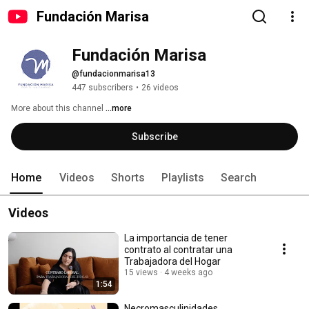
Fundación Marisa
Fundación Marisa
@fundacionmarisa13
447 subscribers
•
26 videos
More about this channel
...more
Subscribe
Home
Videos
Shorts
Playlists
Search
Videos
La importancia de tener
contrato al contratar una
Trabajadora del Hogar
15 views
4 weeks ago
1:54
Necromasculinidades,