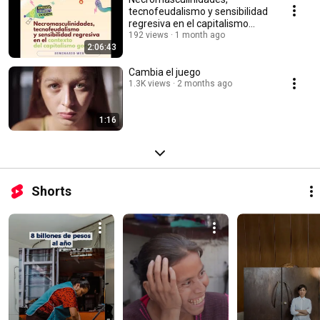
tecnofeudalismo y sensibilidad
regresiva en el capitalismo
gore/ Sayak Valencia
192 views
1 month ago
2:06:43
Cambia el juego
1.3K views
2 months ago
1:16
Shorts