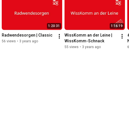
1:20:31
1:16:19
Radwendesorgen | Classic
WissKomm an der Leine | 
WissKomm-Schnack
56 views
•
3 years ago
55 views
•
3 years ago