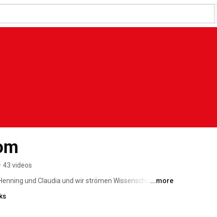
rom
•
43 videos
Henning und Claudia und wir strömen Wissenschaft auf 
...more
chatten. 
ks