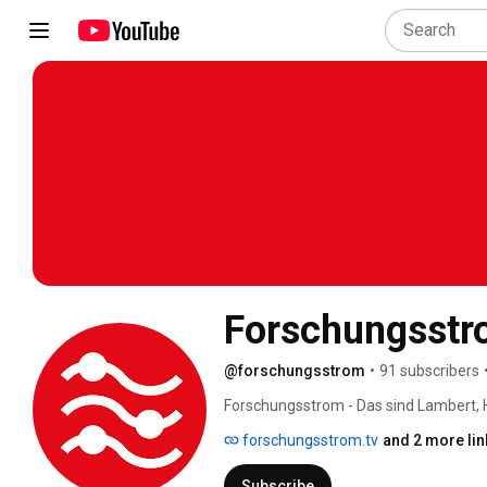
Forschungsst
@forschungsstrom
•
91 subscribers
Forschungsstrom - Das sind Lambert, 
Twitch. Schalte ein um live mit uns zu 
forschungsstrom.tv
and 2 more lin
Subscribe