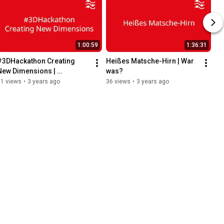
1:00:59
1:36:31
#3DHackathon Creating 
Heißes Matsche-Hirn | War 
New Dimensions | 
was?
Forschungsstrom on Tour
61 views
•
3 years ago
36 views
•
3 years ago