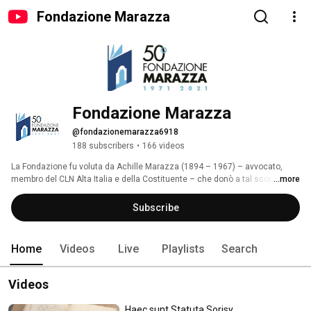
Fondazione Marazza
Fondazione Marazza
@fondazionemarazza6918
188 subscribers
•
166 videos
La Fondazione fu voluta da Achille Marazza (1894 – 1967) – avvocato, 
membro del CLN Alta Italia e della Costituente – che donò a tal scopo al 
...more
Comune di Borgomanero la propria villa settecentesca, il grande parco che 
la circonda, un isolato di case e negozi nel centro storico della Città al fine 
Subscribe
di poter mantenere e incrementare la nuova istituzione nascente, e il 
nucleo principale della propria biblioteca insieme a oggetti e stampe d’arte. 
Home
Videos
Live
Playlists
Search
Videos
Haec sunt Statuta Sorisy