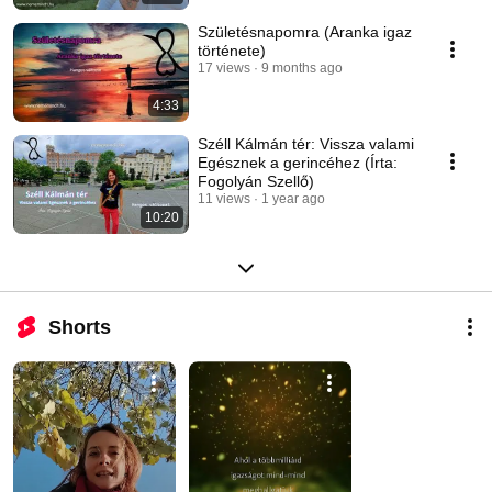
Születésnapomra (Aranka igaz
története)
17 views
9 months ago
4:33
Széll Kálmán tér: Vissza valami
Egésznek a gerincéhez (Írta:
Fogolyán Szellő)
11 views
1 year ago
10:20
Shorts