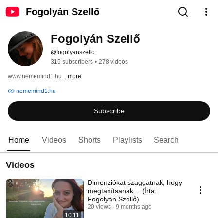
Fogolyán Szellő
Fogolyán Szellő
@fogolyanszello
316 subscribers
•
278 videos
www.nememind1.hu 
...more
nememind1.hu
Subscribe
Home
Videos
Shorts
Playlists
Search
Videos
Dimenziókat szaggatnak, hogy
megtanítsanak… (Írta:
Fogolyán Szellő)
20 views
9 months ago
10:11