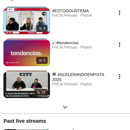
#ESTODOUNTEMA
FmCity Pehuajó · Playlist
4
📈#tendencias
FmCity Pehuajó · Playlist
5
🏁 #ACELERANDOENPISTA
2026
FmCity Pehuajó · Playlist
18
Past live streams