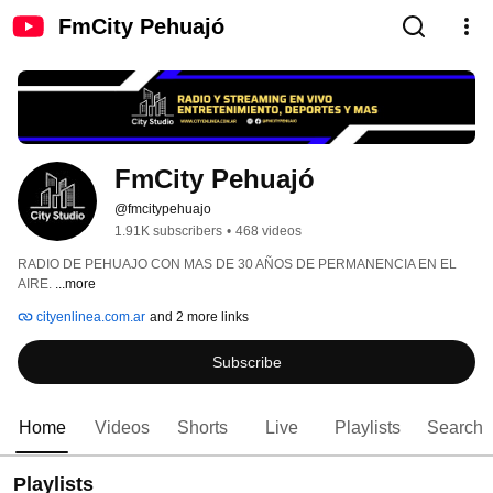
FmCity Pehuajó
FmCity Pehuajó
@fmcitypehuajo
1.91K subscribers
•
468 videos
RADIO DE PEHUAJO CON MAS DE 30 AÑOS DE PERMANENCIA EN EL 
AIRE. 
...more
cityenlinea.com.ar
and 2 more links
Subscribe
Home
Videos
Shorts
Live
Playlists
Search
Playlists