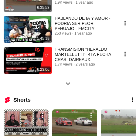
ACELERANDO EN PISTA-
1.9K views
1 year ago
6:35:53
FMCITY
HABLANDO DE IA Y AMOR -
PODRIA SER PEOR -
PEHUAJO - FMCITY
253 views
1 year ago
1:45:19
TRANSMISION "HERALDO
MARTELLETTI"- 4TA FECHA
CRAS- DAIREAUX-
ACELERANDO EN PISTA- FM
1.7K views
2 years ago
6:23:06
CITY- COMPLETO
Shorts