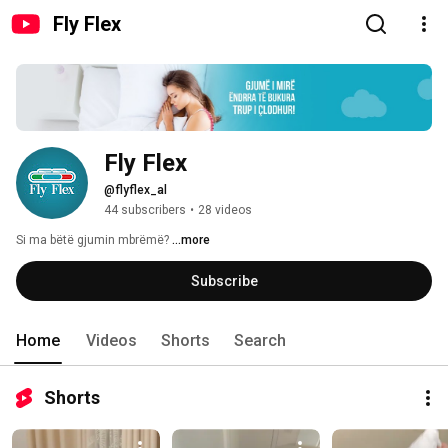
Fly Flex
Fly Flex
@flyflex_al
44 subscribers
•
28 videos
Si ma bëtë gjumin mbrëmë? 
...more
Subscribe
Home
Videos
Shorts
Search
Shorts