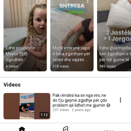
Edhe prindërit e 
Miqtë e mi unë sapo 
Edhe @semiijella 
Meylor 🥰😍 
e bëra zgjedhjen për 
beri zgjedhjen e ti
zgjodhën 
veten dhe vajzën 
për një gjumë të 
@flyflexalbania për 
time 💕

rehatshëm,

6 views
978 views
985 views
një gjumë të 
Zgjodha dyshekët  e 
sepse FlyFlex 
rehatshëm siç e 
@flyflexalbani
vendosi të vazhd
meriton çdoku
Videos
Pak rëndësi ka se nga vini, ne
do t’ju gjejmë zgjidhje për çdo
problem që lidhet me gjumin 😅
237 views
2 years ago
1:12