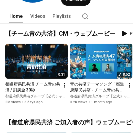
Home
Videos
Playlists
【チーム青の共済】CM・ウェブムービー
P
0:31
8:52
都道府県民共済 チーム青の共
青の共済テーマソング「都道
済 / 割戻金 30秒
府県民共済 - チーム青の共済
47」【クボタカイ・
都道府県民共済グループ【公式チャンネル】
都道府県民共済グループ【公式チャンネル】
#KTCHAN】
3M views
•
6 days ago
3.2K views
•
1 month ago
【都道府県民共済 ご加入者の声】ウェブムービ