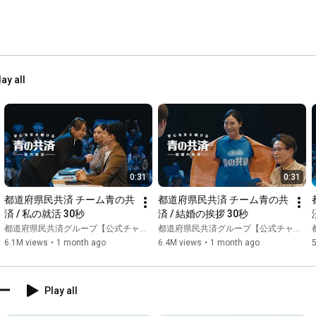
lay all
0:31
0:31
都道府県民共済 チーム青の共
都道府県民共済 チーム青の共
済 / 私の就活 30秒
済 / 結婚の挨拶 30秒
都道府県民共済グループ【公式チャンネル】
都道府県民共済グループ【公式チャンネル】
6.1M views
•
1 month ago
6.4M views
•
1 month ago
ー
Play all