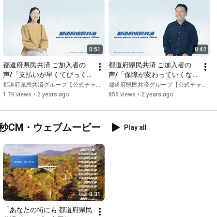
0:51
0:42
都道府県民共済 ご加入者の
都道府県民共済 ご加入者の
声/「支払いが早くてびっく
声/「保障が変わっていくな
り」篇
んてすごい」篇
都道府県民共済グループ【公式チャンネル】
都道府県民共済グループ【公式チャンネル】
1.7K views
•
2 years ago
856 views
•
2 years ago
0秒CM・ウェブムービー
Play all
0:31
「あなたの街にも 都道府県民