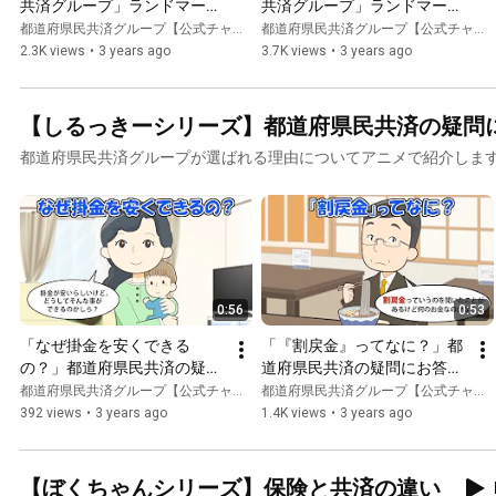
共済グループ」ランドマーク
共済グループ」ランドマーク
篇（北海道→沖縄）
篇（沖縄→北海道）
都道府県民共済グループ【公式チャンネル】
都道府県民共済グループ【公式チャンネル】
2.3K views
•
3 years ago
3.7K views
•
3 years ago
【しるっきーシリーズ】都道府県民共済の疑問
都道府県民共済グループが選ばれる理由についてアニメで紹介しま
0:56
0:53
「なぜ掛金を安くできる
「『割戻金』ってなに？」都
の？」都道府県民共済の疑問
道府県民共済の疑問にお答え
にお答えします！【しるっき
します！【しるっきー】
都道府県民共済グループ【公式チャンネル】
都道府県民共済グループ【公式チャンネル】
ー】
392 views
•
3 years ago
1.4K views
•
3 years ago
【ぼくちゃんシリーズ】保険と共済の違い