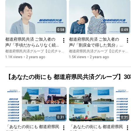
0:58
0:49
都道府県民共済 ご加入者の
都道府県民共済 ご加入者の
声/「手頃だからムリなく続
声/「割戻金で得した気分」
けられる」篇
篇
都道府県民共済グループ【公式チャンネル】
都道府県民共済グループ【公式チャンネル】
1.1K views
•
2 years ago
1.5K views
•
2 years ago
【あなたの街にも 都道府県民共済グループ】3
0:31
0:31
「あなたの街にも 都道府県民
「あなたの街にも 都道府県民