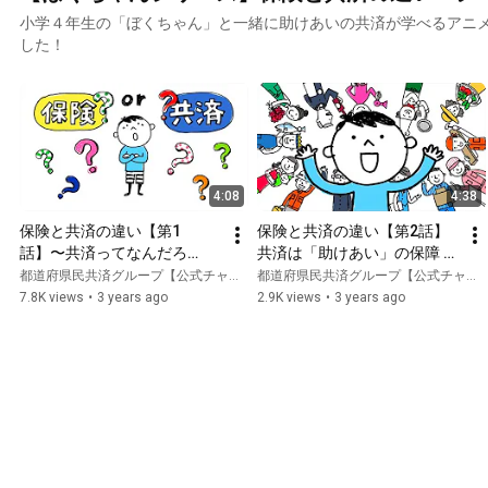
小学４年生の「ぼくちゃん」と一緒に助けあいの共済が学べる アニ
した！
4:08
4:38
保険と共済の違い【第1
保険と共済の違い【第2話】
話】〜共済ってなんだろ
共済は「助けあい」の保障 〜
う？〜【ぼくちゃん】
非営利の制度〜【ぼくちゃ
都道府県民共済グループ【公式チャンネル】
都道府県民共済グループ【公式チャンネル】
ん】
7.8K views
•
3 years ago
2.9K views
•
3 years ago