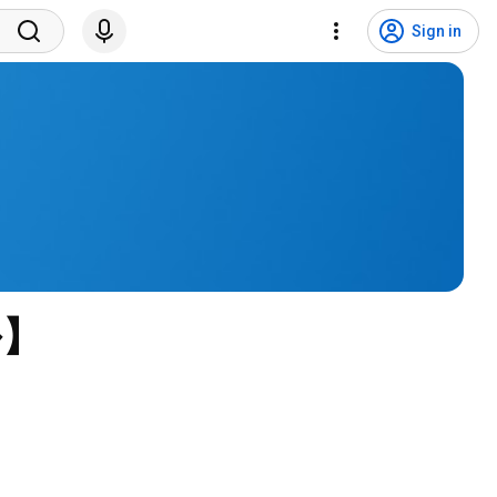
Sign in
ル】