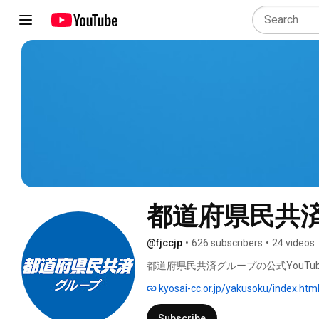
都道府県民共
@fjccjp
•
626 subscribers
•
24 videos
都道府県民共済グループの公式YouTu
kyosai-cc.or.jp/yakusoku/index.htm
Subscribe