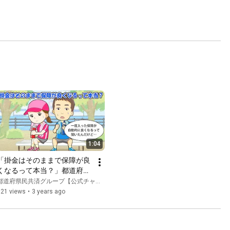
1:04
「掛金はそのままで保障が良
くなるって本当？」都道府県
民共済の疑問にお答えしま
都道府県民共済グループ【公式チャンネル】
す！【しるっきー】
321 views
•
3 years ago