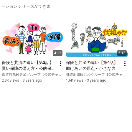
メーションシリーズができま
4:12
5:18
保険と共済の違い【第3話】
保険と共済の違い【第4話】
賢い保障の備え方～公的保障
助けあいの原点～小さな力も
と共済を活用～【ぼくちゃ
集まれば大きな力に〜【ぼく
都道府県民共済グループ【公式チャンネル】
都道府県民共済グループ【公式チャンネル】
ん】
ちゃん】
2.3K views
•
3 years ago
1.6K views
•
3 years ago