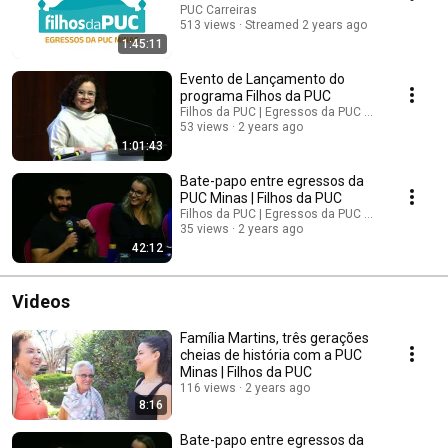
PUC Carreiras
513 views
Streamed 2 years ago
1:45:11
Evento de Lançamento do
programa Filhos da PUC
Filhos da PUC | Egressos da PUC Minas
53 views
2 years ago
1:01:43
Bate-papo entre egressos da
PUC Minas | Filhos da PUC
Filhos da PUC | Egressos da PUC Minas
35 views
2 years ago
42:12
Videos
Família Martins, três gerações
cheias de história com a PUC
Minas | Filhos da PUC
116 views
2 years ago
8:16
Bate-papo entre egressos da