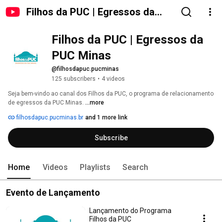
Filhos da PUC | Egressos da
PUC Minas
Filhos da PUC | Egressos da 
PUC Minas
@filhosdapuc.pucminas
125 subscribers
•
4 videos
Seja bem-vindo ao canal dos Filhos da PUC, o programa de relacionamento 
de egressos da PUC Minas. 
...more
filhosdapuc.pucminas.br
and 1 more link
Subscribe
Home
Videos
Playlists
Search
Evento de Lançamento
Lançamento do Programa
Filhos da PUC