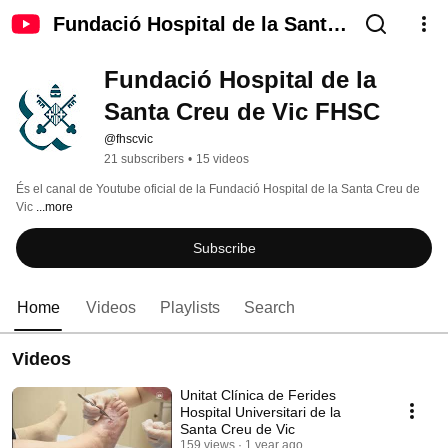
Fundació Hospital de la Santa
Creu de Vic FHSC
Fundació Hospital de la 
Santa Creu de Vic FHSC
@fhscvic
21 subscribers
•
15 videos
És el canal de Youtube oficial de la Fundació Hospital de la Santa Creu de 
Vic 
...more
Subscribe
Home
Videos
Playlists
Search
Videos
Unitat Clínica de Ferides
Hospital Universitari de la
Santa Creu de Vic
159 views
1 year ago