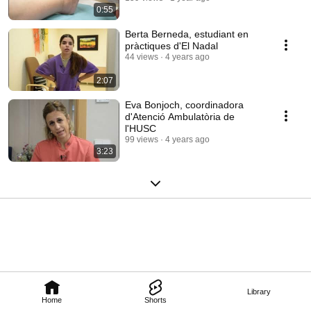
0:55
Berta Berneda, estudiant en
pràctiques d'El Nadal
44 views
4 years ago
2:07
Eva Bonjoch, coordinadora
d'Atenció Ambulatòria de
l'HUSC
99 views
4 years ago
3:23
Library
Home
Shorts