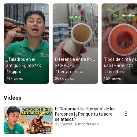
¿Taladros en el 
Diferencia entre PVC 
Tipos de cinta y s
antiguo Egipto? 😮 
y CPVC 😲 
uso | Parte 2 😮 
#egipto 
#herramienta 
#ferreteria 
#herramientas 
#consejos #tuberia 
#herramienta 
797 views
268K views
15K views
#shorts
#guadalajara 
#consejos #ferro
#zapopan 
#cinta #zapopa
#hidraulico
Videos
El "Rotomartillo Humano" de los
Faraones | ¿Por qué tu taladro
se atasca?
326 views
6 months ago
3:30