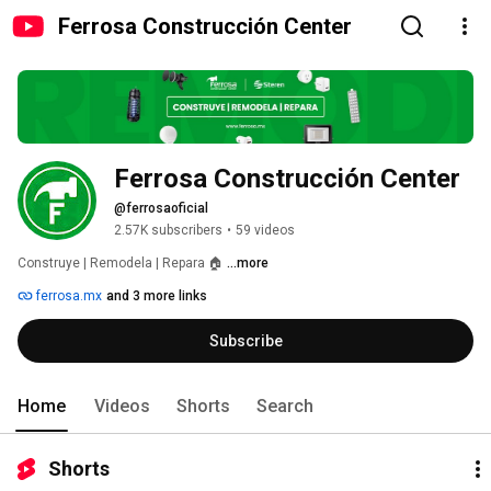
Ferrosa Construcción Center
Ferrosa Construcción Center
@ferrosaoficial
2.57K subscribers
•
59 videos
Construye | Remodela | Repara 🏠 
...more
ferrosa.mx
and 3 more links
Subscribe
Home
Videos
Shorts
Search
Shorts