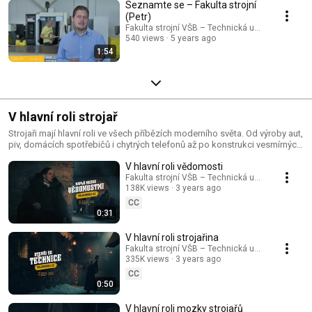
Seznamte se – Fakulta strojní
(Petr)
Fakulta strojní VŠB – Technická univerzita Ostr
540 views
5 years ago
1:54
V hlavní roli strojař
Strojaři mají hlavní roli ve všech příbězích moderního světa. Od výroby aut,
piv, domácích spotřebičů i chytrých telefonů až po konstrukci vesmírných
lodí. V jakém příběhu si zahraješ ty? Více informací a přihlášku na casting
V hlavní roli vědomosti
tvého života najdeš na https://vhlavniroli.cz
Fakulta strojní VŠB – Technická univerzita Ostr
138K views
3 years ago
CC
0:31
V hlavní roli strojařina
Fakulta strojní VŠB – Technická univerzita Ostr
335K views
3 years ago
CC
0:50
V hlavní roli mozky strojařů