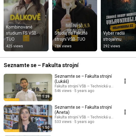
Kombinované 
studium FS VŠB-
Studuj na Fakultě 
Vyber radši 
TUO
strojní VŠB-TUO
strojařinu
425 views
78K views
292 views
Seznamte se – Fakulta strojní
Seznamte se – Fakulta strojní
(Lukáš)
Fakulta strojní VŠB – Technická univerzita Ostr
546 views
5 years ago
1:39
Seznamte se – Fakulta strojní
(Aneta)
Fakulta strojní VŠB – Technická univerzita Ostr
533 views
5 years ago
1:50