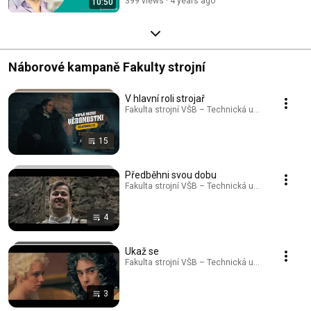
399 views
4 years ago
10:50
Náborové kampaně Fakulty strojní
V hlavní roli strojař
Fakulta strojní VŠB – Technická univerzita Ostrav
15
Předběhni svou dobu
Fakulta strojní VŠB – Technická univerzita Ostrav
4
Ukaž se
Fakulta strojní VŠB – Technická univerzita Ostrav
3