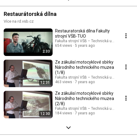
Restaurátorská dílna
Více na rd.vsb.cz
Restauratorská dílna Fakulty
strojní VŠB-TUO
Fakulta strojní VŠB – Technická univerzita Ostr
654 views
5 years ago
2:33
Ze zákulisí motocyklové sbírky
Národního technického muzea
(1/8)
Fakulta strojní VŠB – Technická univerzita Ostr
463 views
7 years ago
12:31
Ze zákulisí motocyklové sbírky
Národního technického muzea
(2/8)
Fakulta strojní VŠB – Technická univerzita Ostr
184 views
7 years ago
12:30