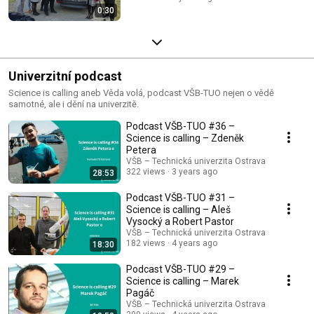
0:30
Univerzitní podcast
Science is calling aneb Věda volá, podcast VŠB-TUO nejen o vědě
samotné, ale i dění na univerzitě.
Podcast VŠB-TUO #36 –
Science is calling – Zdeněk
Petera
VŠB – Technická univerzita Ostrava
322 views
3 years ago
28:53
Podcast VŠB-TUO #31 –
Science is calling – Aleš
Vysocký a Robert Pastor
VŠB – Technická univerzita Ostrava
182 views
4 years ago
18:30
Podcast VŠB-TUO #29 –
Science is calling – Marek
Pagáč
VŠB – Technická univerzita Ostrava