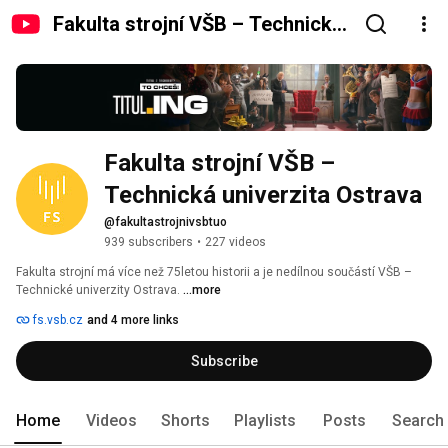
Fakulta strojní VŠB – Technická
univerzita Ostrava
Fakulta strojní VŠB – 
Technická univerzita Ostrava
@fakultastrojnivsbtuo
939 subscribers
•
227 videos
Fakulta strojní má více než 75letou historii a je nedílnou součástí VŠB – 
Technické univerzity Ostrava. 
...more
fs.vsb.cz
and 4 more links
Subscribe
Home
Videos
Shorts
Playlists
Posts
Search