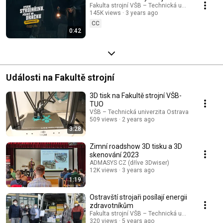
Fakulta strojní VŠB – Technická univerzita Ostr
145K views
3 years ago
CC
0:42
Události na Fakultě strojní
3D tisk na Fakultě strojní VŠB-
TUO
VŠB – Technická univerzita Ostrava
509 views
2 years ago
3:28
Zimní roadshow 3D tisku a 3D
skenování 2023
ADMASYS CZ (dříve 3Dwiser)
12K views
3 years ago
1:19
Ostravští strojaři posílají energii
zdravotníkům
Fakulta strojní VŠB – Technická univerzita Ostr
320 views
5 years ago