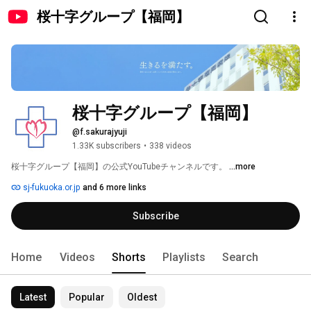
桜十字グループ【福岡】
桜十字グループ【福岡】
@f.sakurajyuji
1.33K subscribers
•
338 videos
桜十字グループ【福岡】の公式YouTubeチャンネルです。 
...more
sj-fukuoka.or.jp
and 6 more links
Subscribe
Home
Videos
Shorts
Playlists
Search
Latest
Popular
Oldest