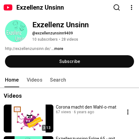
Exzellenz Unsinn
Exzellenz Unsinn
@exzellenzunsinn9409
10 subscribers
•
28 videos
http://exzellenzunsinn.de/ 
...more
Subscribe
Home
Videos
Search
Videos
Corona macht den Wahl-o-mat
67 views
6 years ago
3:13
Exzellenzunsinn Folge 65 - mit