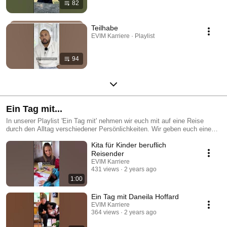
82
Teilhabe
EVIM Karriere · Playlist
94
Ein Tag mit...
In unserer Playlist 'Ein Tag mit' nehmen wir euch mit auf eine Reise
durch den Alltag verschiedener Persönlichkeiten. Wir geben euch einen
exklusiven Einblick in ihren Arbeitsalltag und zeigen euch, wie sie ihre
Kita für Kinder beruflich
Leidenschaften ausleben. Jede Folge ist eine einzigartige Erfahrung, die
euch inspirieren und motivieren wird. Wir möchten euch dazu ermutigen,
Reisender
eure eigenen Träume zu verfolgen und das Beste aus eurem Leben
EVIM Karriere
herauszuholen. Abonniert jetzt unseren Kanal und verpasst keine Folge
431 views
2 years ago
von 'Ein Tag mit'. Wir sind sicher, dass ihr von den Geschichten und
1:00
Erfahrungen unserer Protagonisten genauso begeistert sein werdet wie
wir!
Ein Tag mit Daneila Hoffard
EVIM Karriere
364 views
2 years ago