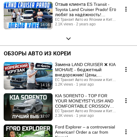
Отзыв клиента ES Transit -
Toyota Land Cruiser Prado! Его
любят за надёжность!
Перегон в Сибирь!
ЕС Транзит Авто из Японии и Китая
2.1K views
2 years ago
18:06
ОБЗОРЫ АВТО ИЗ КОРЕИ
Замена LAND CRUISER ❌ KIA
MOHAVE - бюджетный
внедорожник! Цены,
комплектации
ЕС Транзит Авто из Японии и Китая
1.2K views
1 year ago
14:16
KIA SORENTO - TOP FOR
YOUR MONEY❗️STYLISH AND
COMFORTABLE CROSSOVER
FROM SOUTH KOREA TO
ЕС Транзит Авто из Японии и Китая
2.3K views
1 year ago
12:07
ORDER!
Ford Explorer – a controversial
American! Order a car from