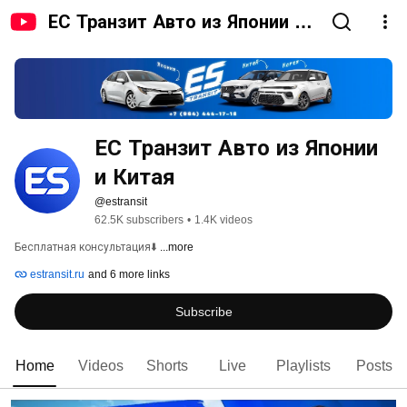
ЕС Транзит Авто из Японии и
Китая
ЕС Транзит Авто из Японии 
и Китая
@estransit
62.5K subscribers
•
1.4K videos
Бесплатная консультация⬇️ 
...more
estransit.ru
and 6 more links
Subscribe
Home
Videos
Shorts
Live
Playlists
Posts