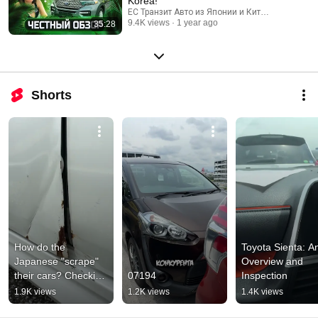
Korea!
ЕС Транзит Авто из Японии и Китая
9.4K views
1 year ago
35:28
Shorts
How do the 
Toyota Sienta: An
Japanese "scrape" 
Overview and 
their cars? Checking 
07194
Inspection
the damage on a 
1.9K views
1.2K views
1.4K views
StepWGN