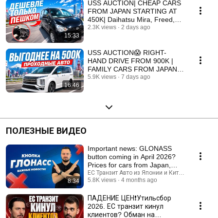
USS AUCTION| CHEAP CARS
FROM JAPAN STARTING AT
450K| Daihatsu Mira, Freed,
Raize | WHAT TO BUY FO...
2.3K views
2 days ago
15:33
USS AUCTION😱 RIGHT-
HAND DRIVE FROM 900K |
FAMILY CARS FROM JAPAN |
StepWGN, Vezel, Premio,
5.9K views
7 days ago
16:46
Fielder
ПОЛЕЗНЫЕ ВИДЕО
Important news: GLONASS
button coming in April 2026?
Prices for cars from Japan,
China, and Korea
ЕС Транзит Авто из Японии и Китая
5.8K views
4 months ago
8:34
ПАДЕНИЕ ЦЕН❗️Утильсбор
2026. ЕС транзит кинул
клиентов? Обман на