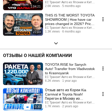
автоаукционах Японии 😱
ЕС Транзит Авто из Японии и Китая
2.6K views
5 months ago
1:04:21
THIS IS THE WORST TOYOTA
SHOWROOM | How have car
prices changed in 2026? Prices
for cars from China.
ЕС Транзит Авто из Японии и Китая
1.3K views
6 months ago
27:03
ОТЗЫВЫ О НАШЕЙ КОМПАНИИ
TOYOTA RISE for Sanych
Auto! Transfer from Vladivostok
to Krasnoyarsk
ЕС Транзит Авто из Японии и Китая
6.2K views
1 year ago
15:34
Отзыв авто из Кореи Kia
Carnival и Toyota Noah!
Перегон в Москву из
Владивостока своим ходом
ЕС Транзит Авто из Японии и Китая
1.7K views
2 years ago
3:30