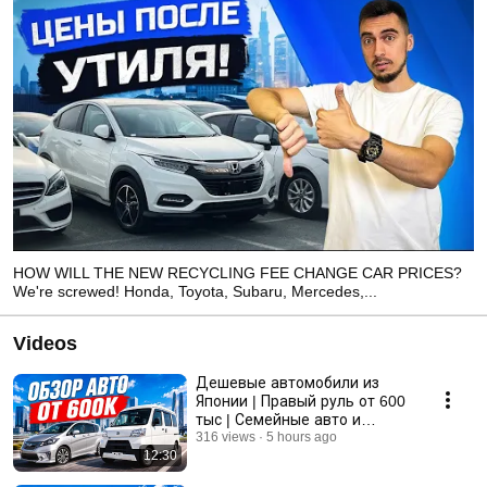
HOW WILL THE NEW RECYCLING FEE CHANGE CAR PRICES?
We're screwed! Honda, Toyota, Subaru, Mercedes,...
Videos
Дешевые автомобили из
Японии | Правый руль от 600
тыс | Семейные авто и
коммерческий транспорт
316 views
5 hours ago
12:30