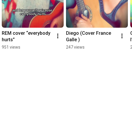
REM cover “everybody 
Diego (Cover France 
hurts”
Galle )
l
951 views
247 views