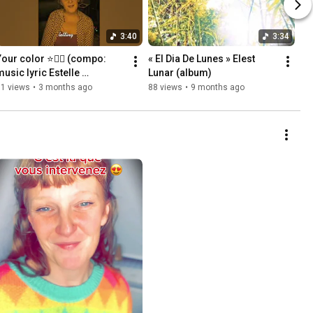
3:40
3:34
our color ⭐️🧚‍♂️ (compo: 
« El Dia De Lunes » Elest 
usic lyric Estelle 
Lunar (album)
Bourgeois)
11 views
•
3 months ago
88 views
•
9 months ago