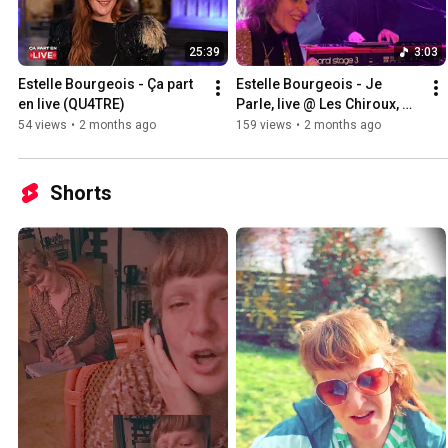
25:39
3:03
Estelle Bourgeois - Ça part 
Estelle Bourgeois - Je 
en live (QU4TRE)
Parle, live @ Les Chiroux, 
Liège (concert de sortie 
54 views
•
2 months ago
159 views
•
2 months ago
d'album)
Shorts