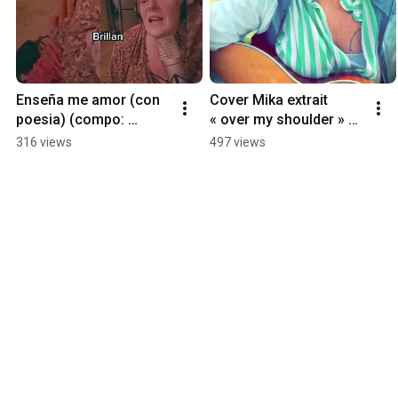
Enseña me amor (con 
Cover Mika extrait 
poesia) (compo: 
« over my shoulder » 
musica y letra Estelle 
Estelle Bourgeois
316 views
497 views
Bourgeois)