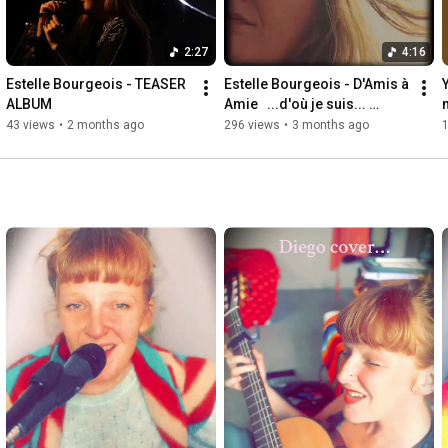
2:27
4:16
Estelle Bourgeois - TEASER 
Estelle Bourgeois - D'Amis à 
Y
ALBUM
Amie   ...d'où je suis... 
m
(videoclip)
43 views
•
2 months ago
296 views
•
3 months ago