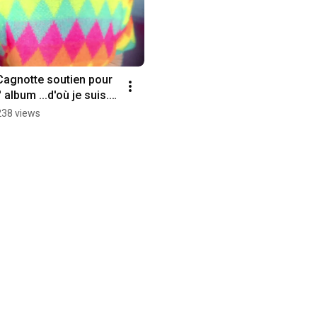
Cagnotte soutien pour 
' album ...d'où je suis...  
#voice 
238 views
#crowndfunding 
#cagnotte 
#homerecords