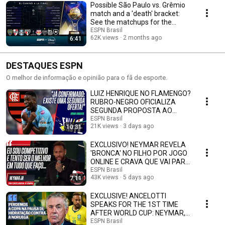
Possible São Paulo vs. Grêmio
match and a 'death' bracket:
See the matchups for the
Round of 16 o...
ESPN Brasil
62K views
2 months ago
6:41
DESTAQUES ESPN
O melhor de informação e opinião para o fã de esporte.
LUIZ HENRIQUE NO FLAMENGO?
RUBRO-NEGRO OFICIALIZA
SEGUNDA PROPOSTA AO
ZENIT PELO ATACANTE
ESPN Brasil
21K views
3 days ago
10:31
EXCLUSIVO! NEYMAR REVELA
'BRONCA' NO FILHO POR JOGO
ONLINE E CRAVA QUE VAI PARA
SANTOS X REMO
ESPN Brasil
43K views
5 days ago
7:11
EXCLUSIVE! ANCELOTTI
SPEAKS FOR THE 1ST TIME
AFTER WORLD CUP: NEYMAR,
GRADE FOR BRAZIL, AND
ESPN Brasil