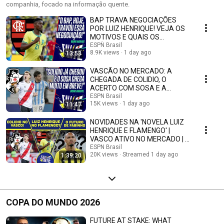
companhia, focado na informação quente.
BAP TRAVA NEGOCIAÇÕES
POR LUIZ HENRIQUE! VEJA OS
MOTIVOS E QUAIS OS
PRÓXIMOS PASSOS DO
ESPN Brasil
8.9K views
1 day ago
13:53
FLAMENGO!
VASCÃO NO MERCADO: A
CHEGADA DE COLIDIO, O
ACERTO COM SOSA E A
NEGOCIAÇÃO COM BRIAN
ESPN Brasil
15K views
1 day ago
11:47
RODRÍGUEZ!
NOVIDADES NA 'NOVELA LUIZ
HENRIQUE E FLAMENGO' |
VASCO ATIVO NO MERCADO | O
FUTURO DE FABINHO
ESPN Brasil
20K views
Streamed 1 day ago
1:39:20
COPA DO MUNDO 2026
FUTURE AT STAKE: WHAT