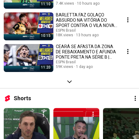
7.4K views
10 hours ago
11:10
BARLETTA FAZ GOLAÇO
ABSURDO NA VITÓRIA DO
SPORT CONTRA O VILA NOVA
NA SÉRIE B | MELHORES
ESPN Brasil
18K views
13 hours ago
10:15
MOMENTOS
CEARÁ SE AFASTA DA ZONA
DE REBAIXAMENTO E AFUNDA
PONTE PRETA NA SÉRIE B |
MELHORES MOMENTOS
ESPN Brasil
59K views
1 day ago
11:20
Shorts