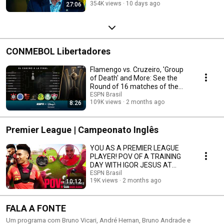
354K views
10 days ago
27:06
FUTUR...
CONMEBOL Libertadores
Flamengo vs. Cruzeiro, 'Group
of Death' and More: See the
Round of 16 matches of the
Copa Liberta...
ESPN Brasil
109K views
2 months ago
8:26
Premier League | Campeonato Inglês
YOU AS A PREMIER LEAGUE
PLAYER! POV OF A TRAINING
DAY WITH IGOR JESUS ​​AT
NOTTINGHAM FOREST
ESPN Brasil
19K views
2 months ago
10:12
FALA A FONTE
Um programa com Bruno Vicari, André Hernan, Bruno Andrade e