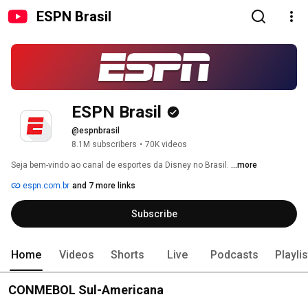
ESPN Brasil
ESPN Brasil
@espnbrasil
8.1M subscribers
•
70K videos
Seja bem-vindo ao canal de esportes da Disney no Brasil. 
...more
espn.com.br
and 7 more links
Subscribe
Home
Videos
Shorts
Live
Podcasts
Playli
CONMEBOL Sul-Americana