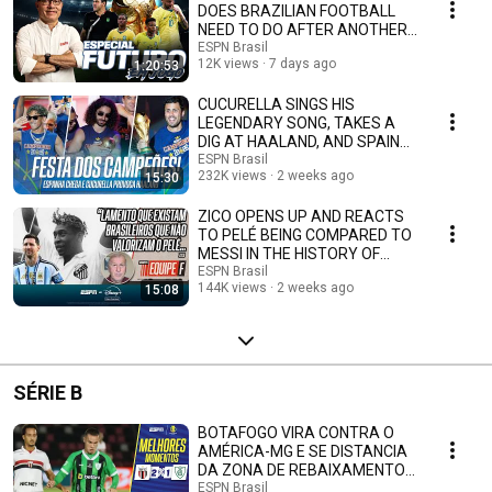
DOES BRAZILIAN FOOTBALL
NEED TO DO AFTER ANOTHER
WORLD CUP ELIMINATION?
ESPN Brasil
12K views
7 days ago
1:20:53
CUCURELLA SINGS HIS
LEGENDARY SONG, TAKES A
DIG AT HAALAND, AND SPAIN
CELEBRATES WITH AN INSANE
ESPN Brasil
232K views
2 weeks ago
15:30
P...
ZICO OPENS UP AND REACTS
TO PELÉ BEING COMPARED TO
MESSI IN THE HISTORY OF
FOOTBALL AND THE WORLD...
ESPN Brasil
144K views
2 weeks ago
15:08
SÉRIE B
BOTAFOGO VIRA CONTRA O
AMÉRICA-MG E SE DISTANCIA
DA ZONA DE REBAIXAMENTO |
MELHORES MOMENTOS
ESPN Brasil