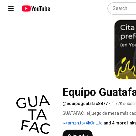
Equipo Guataf
@equipoguatafac8877
•
1.72K subscr
GUATAFAC, ¡el juego de mesa más cac
amzn.to/4kOnLJc
and 4 more link
Subscribe