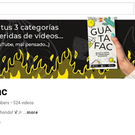
ac
ibers
•
524 videos
hondo! 🍹🎉 
...more
s