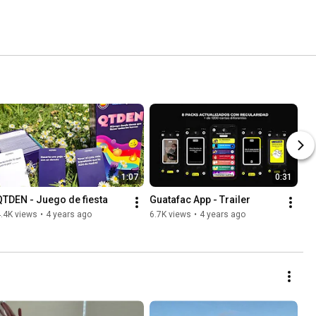
1:07
0:31
QTDEN - Juego de fiesta
Guatafac App - Trailer
.4K views
•
4 years ago
6.7K views
•
4 years ago