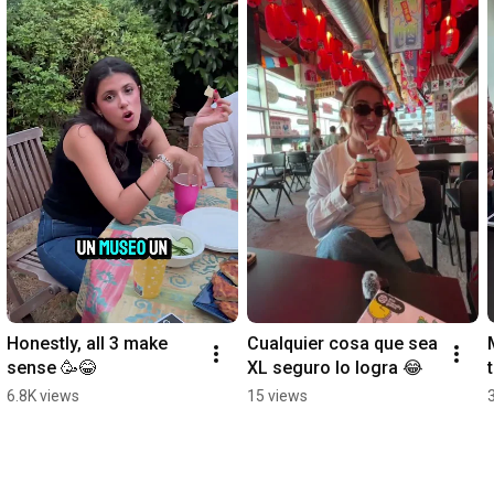
Honestly, all 3 make 
Cualquier cosa que sea 
sense 🥳😂
XL seguro lo logra 😂
6.8K views
15 views