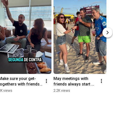
Make sure your get-
May meetings with 
togethers with friends 
friends always start 
always start with this 
with this incredible 
3K views
2.2K views
amazing game 🥰
game 🥰