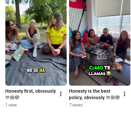
Honesty first, obviously 
Honesty is the best 
🫶🏼🫣
policy, obviously 🫶🏼🫣
1 view
7 views