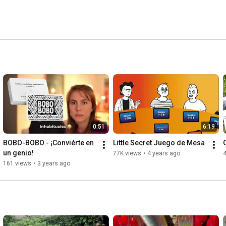
0:51
6:19
BOBO-BOBO - ¡Conviérte en 
Little Secret Juego de Mesa
un genio!
77K views
•
4 years ago
4
161 views
•
3 years ago