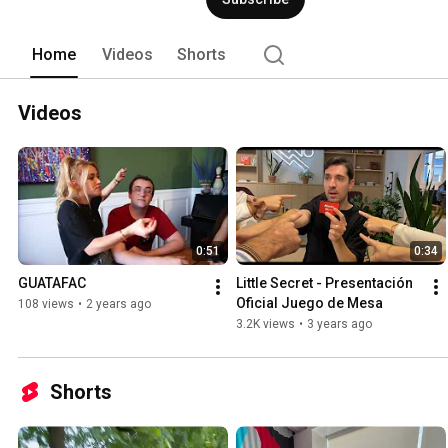
Home
Videos
Shorts
Videos
0:51
0:34
GUATAFAC
Little Secret - Presentación 
Oficial Juego de Mesa
108 views
•
2 years ago
3.2K views
•
3 years ago
Shorts