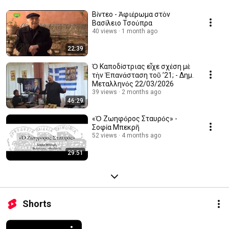
Βίντεο - Ἀφιέρωμα στὸν
Βασίλειο Τσούπρα
40 views
1 month ago
22:39
Ὁ Καποδίστριας εἶχε σχέση μὲ
τὴν Ἐπανάσταση τοῦ ’21; - Δημ.
Μεταλληνός 22/03/2026
39 views
2 months ago
46:29
«Ὁ Ζωηφόρος Σταυρός» -
Σοφία Μπεκρῆ
52 views
4 months ago
29:51
Shorts