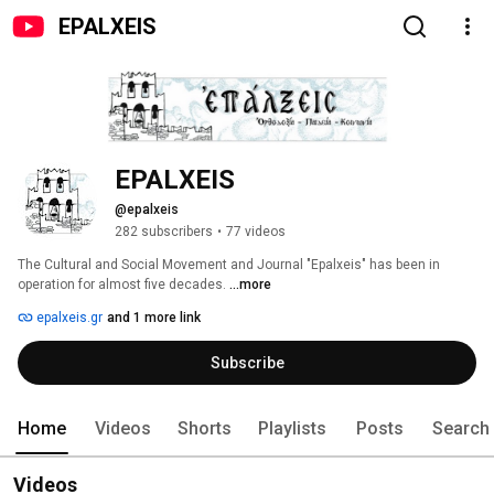
EPALXEIS
EPALXEIS
@epalxeis
282 subscribers
•
77 videos
The Cultural and Social Movement and Journal "Epalxeis" has been in 
operation for almost five decades. 
...more
epalxeis.gr
and 1 more link
Subscribe
Home
Videos
Shorts
Playlists
Posts
Search
Videos