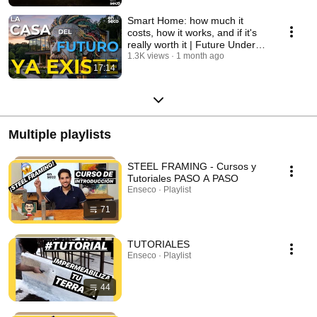
Smart Home: how much it
costs, how it works, and if it's
really worth it | Future Under
Construct...
1.3K views
1 month ago
17:14
Multiple playlists
STEEL FRAMING - Cursos y
Tutoriales PASO A PASO
Enseco · Playlist
71
TUTORIALES
Enseco · Playlist
44