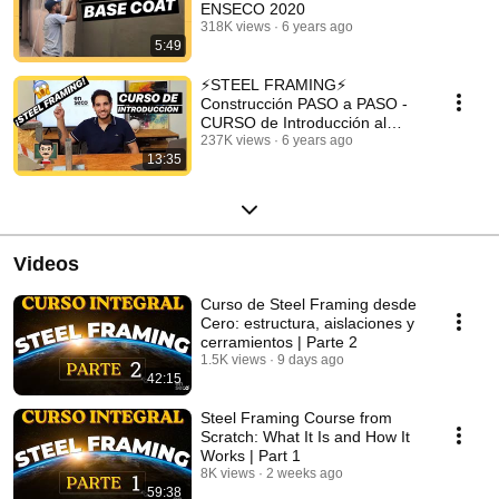
ENSECO 2020
318K views
6 years ago
5:49
⚡STEEL FRAMING⚡
Construcción PASO a PASO -
CURSO de Introducción al
sistema👨‍🏫👨‍🎓
237K views
6 years ago
13:35
Videos
Curso de Steel Framing desde
Cero: estructura, aislaciones y
cerramientos | Parte 2
1.5K views
9 days ago
42:15
Steel Framing Course from
Scratch: What It Is and How It
Works | Part 1
8K views
2 weeks ago
59:38