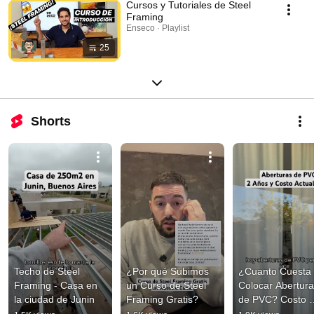
Cursos y Tutoriales de Steel
Framing
Enseco · Playlist
25
Shorts
Techo de Steel 
¿Por qué Subimos 
¿Cuanto Cuesta 
Framing - Casa en 
un Curso de Steel 
Colocar Abertura
la ciudad de Junin
Framing Gratis?
de PVC? Costo 
Actualizado 202