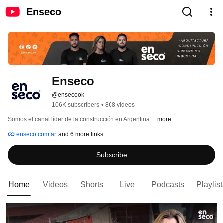
Enseco
Enseco
@ensecook
106K subscribers
•
868 videos
Somos el canal líder de la construcción en Argentina. 
...more
enseco.com.ar
and 6 more links
Subscribe
Home
Videos
Shorts
Live
Podcasts
Playlist