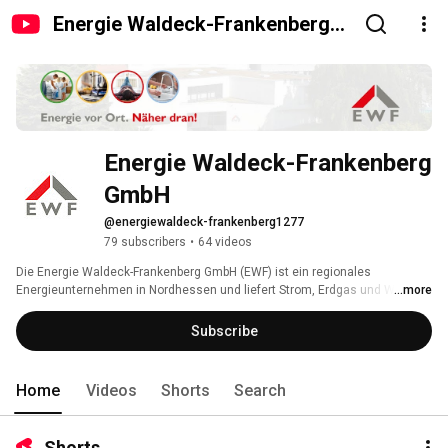
Energie Waldeck-Frankenberg
GmbH
Energie Waldeck-Frankenberg 
GmbH
@energiewaldeck-frankenberg1277
79 subscribers
•
64 videos
Die Energie Waldeck-Frankenberg GmbH (EWF) ist ein regionales 
Energieunternehmen in Nordhessen und liefert Strom, Erdgas und Wärme 
...more
an Haushalte im Landkreis Waldeck-Frankenberg sowie in Teilen der 
Landkreise Kassel und Schwalm-Eder. Weitere Infos unter www.ewf.de 
Subscribe
Home
Videos
Shorts
Search
Shorts