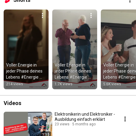
Voller Energie in 
Voller Energie in 
Voller Energie in 
jeder Phase deines 
jeder Phase deines 
jeder Phase deine
Lebens #Energie 
Lebens #Energie 
Lebens #Energie 
#Nordhessen
#nordhessen
#Nordhessen
214 views
1.7K views
5.6K views
Videos
Elektronikerin und Elektroniker -
Ausbildung einfach erklärt
23 views
5 months ago
1:15