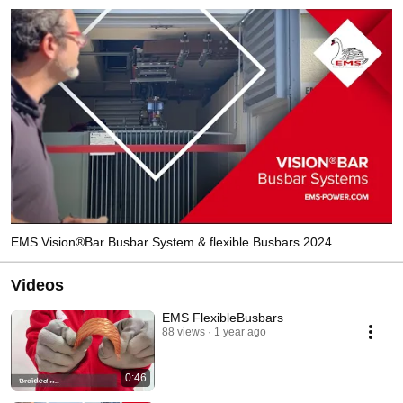
EMS Vision®Bar Busbar System & flexible Busbars 2024
Videos
EMS FlexibleBusbars
88 views
1 year ago
0:46