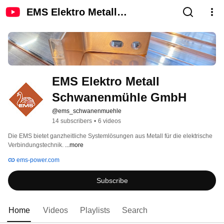
EMS Elektro Metall
Schwanenmühle GmbH
EMS Elektro Metall 
Schwanenmühle GmbH
@ems_schwanenmuehle
14 subscribers
•
6 videos
Die EMS bietet ganzheitliche Systemlösungen aus Metall für die elektrische 
Verbindungstechnik. 
...more
ems-power.com
Subscribe
Home
Videos
Playlists
Search