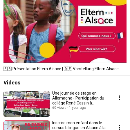
🇫🇷 Présentation Eltern Alsace | 🇩🇪 Vorstellung Eltern Alsace
Videos
Une journée de stage en
Allemagne - Participation du
collège René Cassin à
EUROSTAGES
60 views
1 year ago
5:16
Inscrire mon enfant dans le
cursus bilingue en Alsace à la