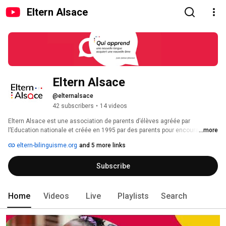
Eltern Alsace
Eltern Alsace
@elternalsace
42 subscribers
•
14 videos
Eltern Alsace est une association de parents d’élèves agréée par 
l’Education nationale et créée en 1995 par des parents pour encourager et 
...more
soutenir toutes les initiatives destinées à faciliter l’apprentissage de 
eltern-bilinguisme.org
and 5 more links
l’allemand. Connaître et maîtriser deux langues et plus est un atout 
considérable dans le contexte socio-économique actuel. 
Subscribe
Home
Videos
Live
Playlists
Search