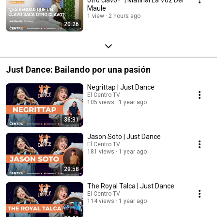
Maule
1 view
2 hours ago
20:26
Just Dance: Bailando por una pasión
Negrittap | Just Dance
El Centro TV
105 views
1 year ago
36:31
Jason Soto | Just Dance
El Centro TV
181 views
1 year ago
29:58
The Royal Talca | Just Dance
El Centro TV
114 views
1 year ago