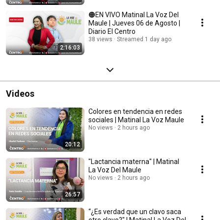
🟠EN VIVO Matinal La Voz Del
Maule | Jueves 06 de Agosto |
Diario El Centro
38 views
Streamed 1 day ago
2:16:03
Videos
Colores en tendencia en redes
sociales | Matinal La Voz Maule
No views
2 hours ago
20:12
"Lactancia materna" | Matinal
La Voz Del Maule
No views
2 hours ago
26:57
“¿Es verdad que un clavo saca
otro clavo?" | Matinal La Voz Del