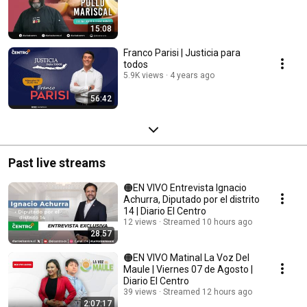
15:08
Franco Parisi | Justicia para
todos
5.9K views
4 years ago
56:42
Past live streams
🟠EN VIVO Entrevista Ignacio
Achurra, Diputado por el distrito
14 | Diario El Centro
12 views
Streamed 10 hours ago
28:57
🟠EN VIVO Matinal La Voz Del
Maule | Viernes 07 de Agosto |
Diario El Centro
39 views
Streamed 12 hours ago
2:07:17