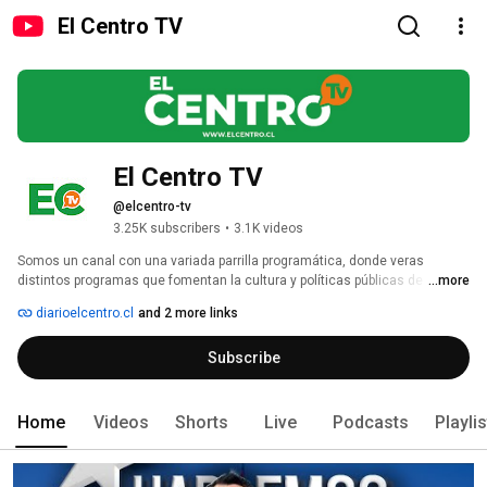
El Centro TV
El Centro TV
@elcentro-tv
3.25K subscribers
•
3.1K videos
Somos un canal con una variada parrilla programática, donde veras 
distintos programas que fomentan la cultura y políticas públicas de 
...more
manera independiente y pluralista. 
diarioelcentro.cl
and 2 more links
Subscribe
Home
Videos
Shorts
Live
Podcasts
Playli