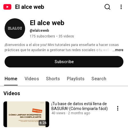
El alce web
El alce web
@elalceweb
175 subscribers
•
35 videos
¡Bienvenidos a el alce you! Mini tutoriales para enseñarte a hacer cosas 
prácticas que te ayudarán a gestionar tus redes sociales o tu web de 
...more
Wordpress! 
Subscribe
Home
Videos
Shorts
Playlists
Search
Videos
¡Tu base de datos está llena de
BASURA! (Cómo limpiarla fácil)
40 views
2 months ago
6:26