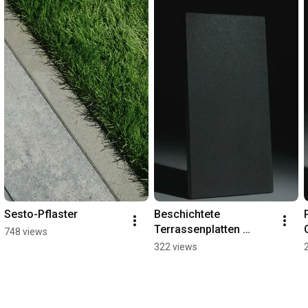
Sesto-Pflaster
Beschichtete 
Terrassenplatten 
748 views
Terratum mit 10 Jahren 
322 views
Garantie #homedesign 
#terrasse