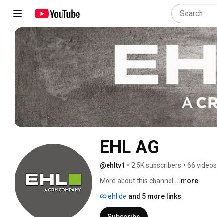
EHL AG
@ehltv1
•
2.5K subscribers
•
66 videos
More about this channel
...more
ehl.de
and 5 more links
Subscribe