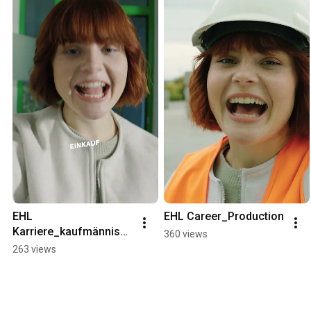
EHL 
EHL Career_Production
Karriere_kaufmännisch
360 views
er Bereich
263 views