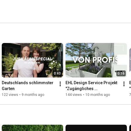
0:40
0:16
Deutschlands schlimmster 
EHL Design Service Projekt 
Garten
"Zugängliches 
Gartenparadies"
122 views
•
9 months ago
144 views
•
10 months ago