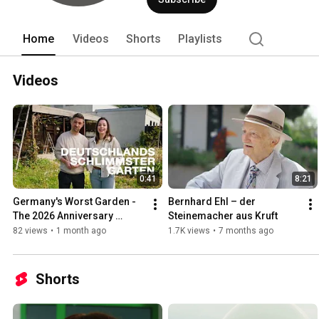
Home
Videos
Shorts
Playlists
Videos
0:41
8:21
Germany's Worst Garden - 
Bernhard Ehl – der 
The 2026 Anniversary 
Steinemacher aus Kruft
Makeover - Before
82 views
•
1 month ago
1.7K views
•
7 months ago
Shorts