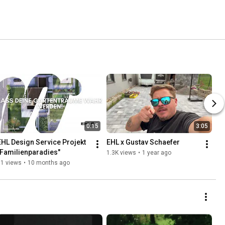
0:15
3:05
EHL Design Service Projekt 
EHL x Gustav Schaefer
"Familienparadies"
1.3K views
•
1 year ago
71 views
•
10 months ago