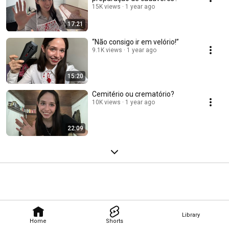
15K views
1 year ago
17:21
“Não consigo ir em velório!”
9.1K views
1 year ago
15:20
Cemitério ou crematório?
10K views
1 year ago
22:09
Library
Home
Shorts