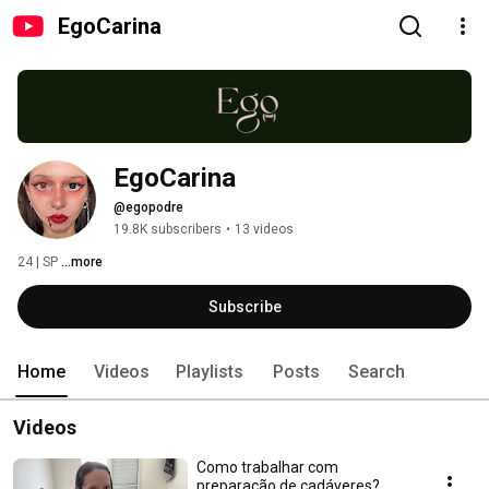
EgoCarina
EgoCarina
@egopodre
19.8K subscribers
•
13 videos
24 | SP 
...more
Subscribe
Home
Videos
Playlists
Posts
Search
Videos
Como trabalhar com
preparação de cadáveres?