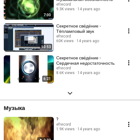
efrecord
9.3K views
14 years ago
7:00
Секретное све́де́ние -
Тёпламповый звук
efrecord
60K views
14 years ago
10:53
Секретное све́де́ние -
Сердечная недостаточность.
efrecord
8.6K views
14 years ago
6:21
Музыка
?
efrecord
1.9K views
14 years ago