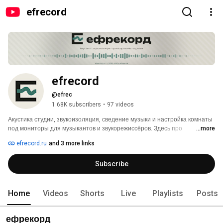
efrecord
efrecord
@efrec
1.68K subscribers
•
97 videos
Акустика студии, звукоизоляция, сведение музыки и настройка комнаты 
под мониторы для музыкантов и звукорежиссёров. Здесь про 
...more
акустическую обработку помещений, студийный звук и практические 
efrecord.ru
and 3 more links
решения для домашних и профессиональных студий. 
Subscribe
Home
Videos
Shorts
Live
Playlists
Posts
ефрекорд