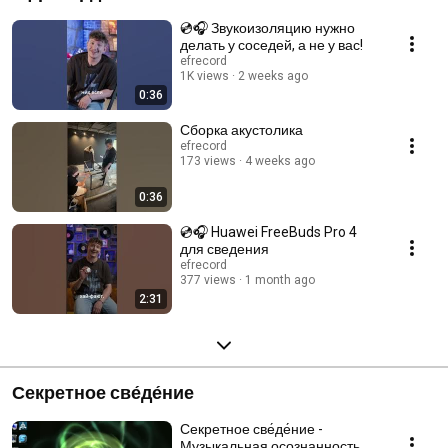
💿🎧 Звукоизоляцию нужно
делать у соседей, а не у вас!
efrecord
1K views
2 weeks ago
0:36
Сборка акустолика
efrecord
173 views
4 weeks ago
0:36
💿🎧 Huawei FreeBuds Pro 4
для сведения
efrecord
377 views
1 month ago
2:31
Секретное све́де́ние
Секретное све́де́ние -
Музыкальная осознанность.