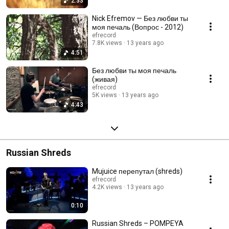
2:33
Nick Efremov — Без любви ты
моя печаль (Вопрос - 2012)
efrecord
7.8K views
13 years ago
4:51
Без любви ты моя печаль
(живая)
efrecord
5K views
13 years ago
4:43
Russian Shreds
Mujuice перепутал (shreds)
efrecord
4.2K views
13 years ago
0:10
Russian Shreds – POMPEYA