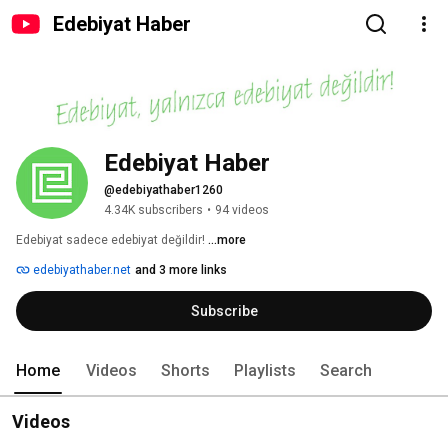
Edebiyat Haber
Edebiyat Haber
@edebiyathaber1260
4.34K subscribers
•
94 videos
Edebiyat sadece edebiyat değildir! 
...more
edebiyathaber.net
and 3 more links
Subscribe
Home
Videos
Shorts
Playlists
Search
Videos