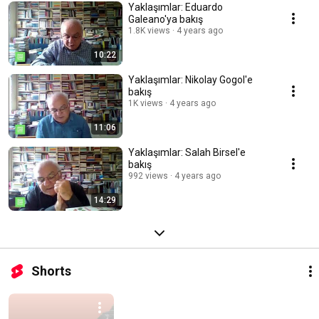
Yaklaşımlar: Eduardo
Galeano'ya bakış
1.8K views
4 years ago
10:22
Yaklaşımlar: Nikolay Gogol'e
bakış
1K views
4 years ago
11:06
Yaklaşımlar: Salah Birsel'e
bakış
992 views
4 years ago
14:29
Shorts