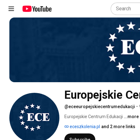
Europejskie Ce
@eceeuropejskiecentrumedukacji
•
Europejskie Centrum Edukacji 
...more
eceszkolenia.pl
and 2 more links
Subscribe