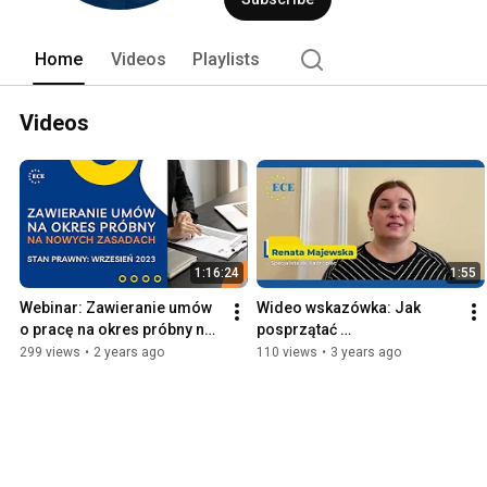
Home
Videos
Playlists
Videos
1:16:24
1:55
Webinar: Zawieranie umów 
Wideo wskazówka: Jak 
o pracę na okres próbny na 
posprzątać 
nowych zasadach
postpandemiczny bałagan 
299 views
•
2 years ago
110 views
•
3 years ago
w dziale kadr i płac?