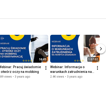
58:45
1:07:02
Webinar: Pracuj świadomie 
Webinar: Informacja o 
- otwórz oczy na mobbing
warunkach zatrudnienia na 
nowych zasadach
289 views
•
3 years ago
2.4K views
•
3 years ago