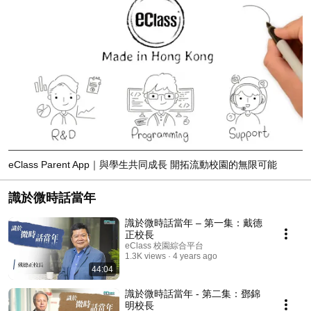
eClass Parent App｜與學生共同成長 開拓流動校園的無限可能
識於微時話當年
識於微時話當年 – 第一集：戴德
正校長
eClass 校園綜合平台
1.3K views
4 years ago
44:04
識於微時話當年 - 第二集：鄧錦
明校長