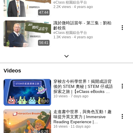
eClass 校園綜合平台
2.2K views
4 years ago
47:44
識於微時話當年 - 第三集：劉柏
齡校長
eClass 校園綜合平台
1.3K views
4 years ago
56:41
Videos
穿梭古今科學世界！揭開成語背
後的 STEM 奧秘 | STEM 仔成語
探索之旅 |【eClass eBooks 電
子書系列📚】
10 views
7 days ago
0:30
走進書中世界，與角色互動！趣
味提升英文實力 | Immersive
Reading Experience |
Interactive Readers |【eClass
16 views
11 days ago
0:26
eBooks 電子書系列📚】