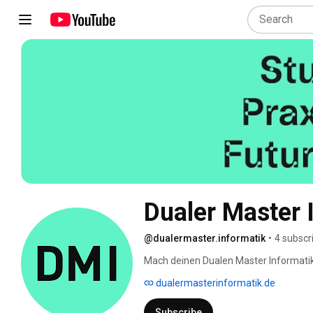
Dualer Master 
@dualermaster.informatik
•
4 subscr
Mach deinen Dualen Master Informatik 
unsere Stadt und die Hochschulen kenn
dualermasterinformatik.de
und erfahre, wie unsere Alumni ihr Ma
Subscribe