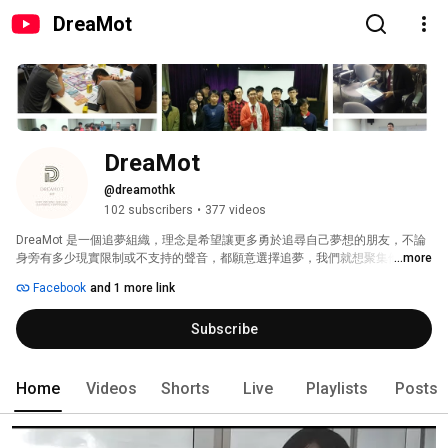
DreaMot
DreaMot
@dreamothk
102 subscribers
•
377 videos
DreaMot 是一個追夢組織，理念是希望讓更多勇於追尋自己夢想的朋友，不論
身旁有多少現實限制或不支持的聲音，都願意選擇追夢，我們就想聚集他們，
...more
透過這一個共鳴，一個簡單的聯繫，一個大同社會，讓有不同夢想的人互相共
Facebook
and 1 more link
享資源，實現彼此的夢想。 
Subscribe
Home
Videos
Shorts
Live
Playlists
Posts