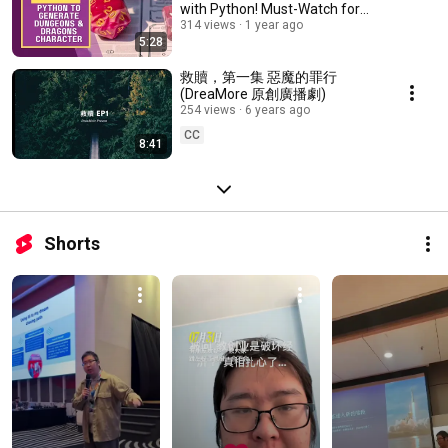
with Python! Must-Watch for
Beginners! 🎲🐉
314 views
1 year ago
5:28
救贖，第一集 惡魔的罪行
(DreaMore 原創廣播劇)
254 views
6 years ago
CC
8:41
Shorts