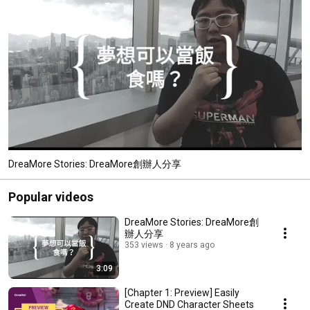
DreaMore Stories: DreaMore創辦人分享
Popular videos
DreaMore Stories: DreaMore創
辦人分享
353 views
8 years ago
3:09
[Chapter 1: Preview] Easily
Create DND Character Sheets