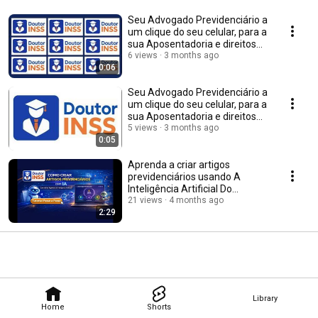
Seu Advogado Previdenciário a
um clique do seu celular, para a
sua Aposentadoria e direitos
INSS.
6 views
3 months ago
0:06
Seu Advogado Previdenciário a
um clique do seu celular, para a
sua Aposentadoria e direitos
INSS.
5 views
3 months ago
0:05
Aprenda a criar artigos
previdenciários usando A
Inteligência Artificial Do
DoutorINSS.
21 views
4 months ago
2:29
Library
Home
Shorts