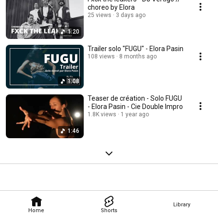
choreo by Elora
25 views
3 days ago
1:20
Trailer solo "FUGU" - Elora Pasin
108 views
8 months ago
1:08
Teaser de création - Solo FUGU
- Elora Pasin - Cie Double Impro
1.8K views
1 year ago
1:46
Library
Home
Shorts