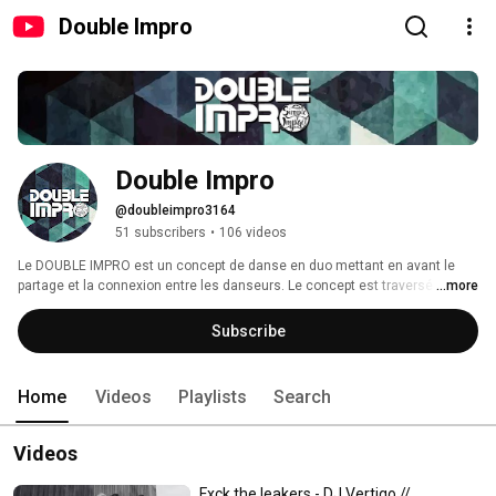
Double Impro
Double Impro
@doubleimpro3164
51 subscribers
•
106 videos
Le DOUBLE IMPRO est un concept de danse en duo mettant en avant le 
partage et la connexion entre les danseurs. Le concept est traversé par 
...more
différents exercices, concepts et challenges. L’événement est ouvert à 
tout danseur, peu importe son style. 
Subscribe
Home
Videos
Playlists
Search
Videos
Fxck the leakers - DJ Vertigo //