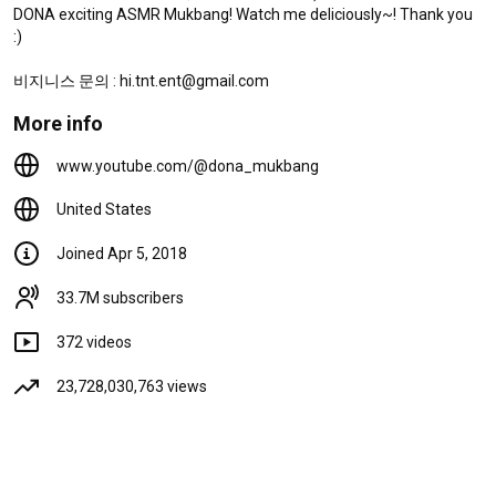
DONA exciting ASMR Mukbang! Watch me deliciously~! Thank you 
:)

비지니스 문의 : hi.tnt.ent@gmail.com
More info
www.youtube.com/@dona_mukbang
Big Food VS Small Food Challenge 대왕 음식 챌린지 대왕 눈알젤리
United States
먹방 DONA 도나
Joined Apr 5, 2018
Videos
33.7M subscribers
ASMR MUKBANG Spicy
Seafood Stew & Seafood
372 videos
Ramen & King Crab Eating
Show! SPICY SEAFOOD & KING
190K views
6 days ago
23,728,030,763 views
8:23
CRA...
MUKBANG Buldak Mushroom
Buldak Wrap Cheddar Cheese
Chicken Mukbang Fried Chicken
Cheese Fire Nood...
1.1M views
2 months ago