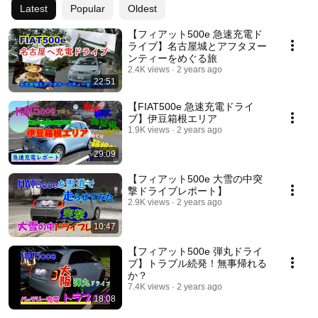
Latest
Popular
Oldest
【フィアット500e 急速充電ド
ライブ】名古屋城とアフタヌー
ンティーをめぐる旅
2.4K views
2 years ago
22:51
【FIAT500e 急速充電ドライ
ブ】伊豆箱根エリア
1.9K views
2 years ago
29:09
【フィアット500e 大雪の中突
撃ドライブレポート】
2.9K views
2 years ago
10:47
【フィアット500e 弾丸ドライ
ブ】トラブル続発！無事帰れる
か？
7.4K views
2 years ago
18:08