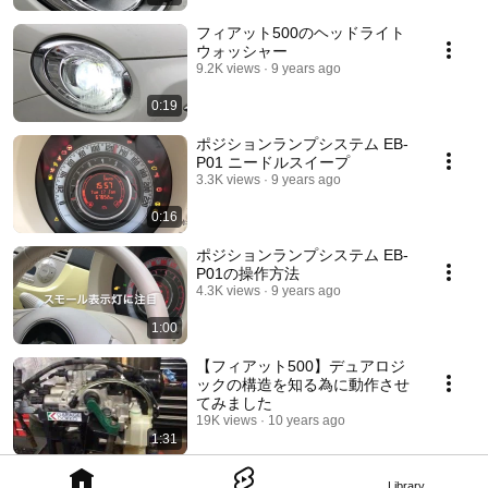
フィアット500のヘッドライト
ウォッシャー
9.2K views
9 years ago
0:19
ポジションランプシステム EB-
P01 ニードルスイープ
3.3K views
9 years ago
0:16
ポジションランプシステム EB-
P01の操作方法
4.3K views
9 years ago
1:00
【フィアット500】デュアロジ
ックの構造を知る為に動作させ
てみました
19K views
10 years ago
1:31
Library