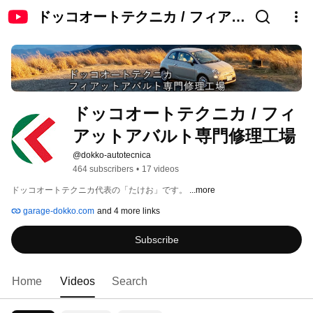
ドッコオートテクニカ / フィアッ
トアバルト専門修理工場
ドッコオートテクニカ / フィ
アットアバルト専門修理工場
@dokko-autotecnica
464 subscribers
•
17 videos
ドッコオートテクニカ代表の「たけお」です。 
...more
garage-dokko.com
and 4 more links
Subscribe
Home
Videos
Search