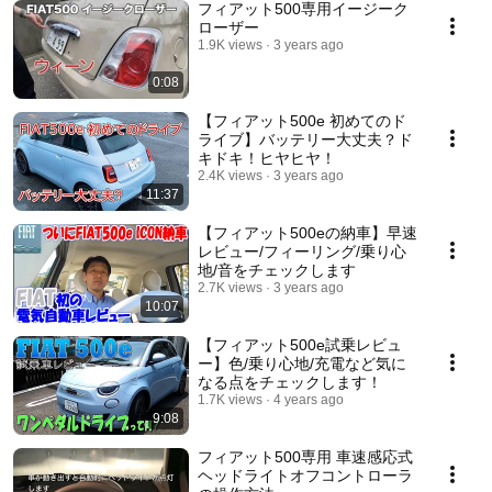
フィアット500専用イージーク
ローザー
1.9K views
3 years ago
0:08
【フィアット500e 初めてのド
ライブ】バッテリー大丈夫？ド
キドキ！ヒヤヒヤ！
2.4K views
3 years ago
11:37
【フィアット500eの納車】早速
レビュー/フィーリング/乗り心
地/音をチェックします
2.7K views
3 years ago
10:07
【フィアット500e試乗レビュ
ー】色/乗り心地/充電など気に
なる点をチェックします！
1.7K views
4 years ago
9:08
フィアット500専用 車速感応式
ヘッドライトオフコントローラ