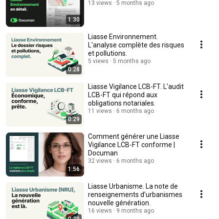
13 views
5 months ago
1:30
Liasse Environnement.
L'analyse complète des risques
et pollutions.
5 views
5 months ago
0:28
Liasse Vigilance LCB-FT. L'audit
LCB-FT qui répond aux
obligations notariales.
11 views
6 months ago
0:29
Comment générer une Liasse
Vigilance LCB-FT conforme |
Documan
32 views
6 months ago
1:56
Liasse Urbanisme. La note de
renseignements d’urbanismes
nouvelle génération.
16 views
9 months ago