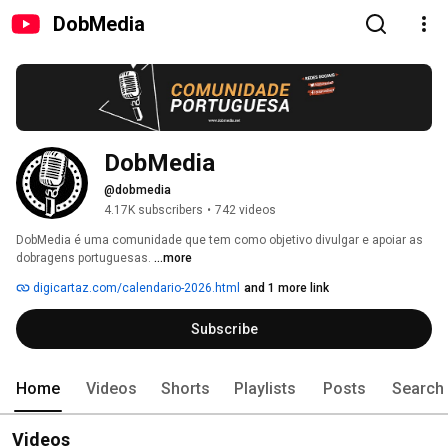
DobMedia
DobMedia
@dobmedia
4.17K subscribers
•
742 videos
DobMedia é uma comunidade que tem como objetivo divulgar e apoiar as 
dobragens portuguesas. 
...more
digicartaz.com/calendario-2026.html
and 1 more link
Subscribe
Home
Videos
Shorts
Playlists
Posts
Search
Videos