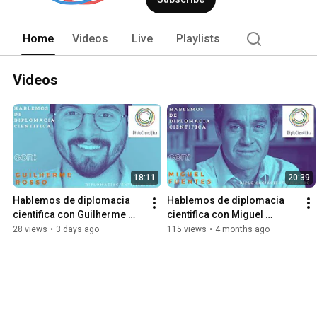
Home
Videos
Live
Playlists
Videos
18:11
20:39
Hablemos de diplomacia 
Hablemos de diplomacia 
cientifica con Guilherme 
cientifica con Miguel 
Rosso
Fuentes
28 views
•
3 days ago
115 views
•
4 months ago