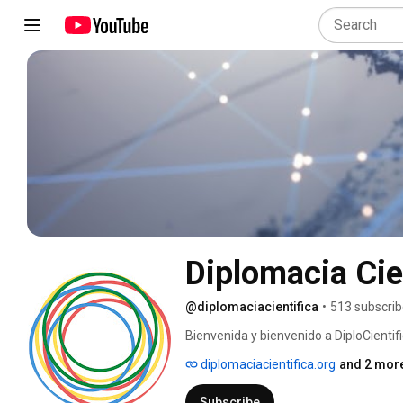
Diplomacia Cien
@diplomaciacientifica
•
513 subscrib
Bienvenida y bienvenido a DiploCientific
Caribe. Science Diplomacy in Latin Am
diplomaciacientifica.org
and 2 more
Subscribe