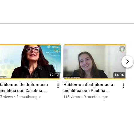
12:07
14:34
Hablemos de diplomacia 
Hablemos de diplomacia 
cientifica con Carolina 
científica con Paulina 
Santacruz
Carmona
97 views
•
8 months ago
115 views
•
9 months ago