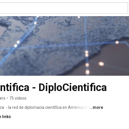
tifica - DiploCientifica
ers
•
75 videos
a  - la red de diplomacia científica en América latina y el 
...more
erica and The Caribbean. www.diplomaciacientifica.org 
 links