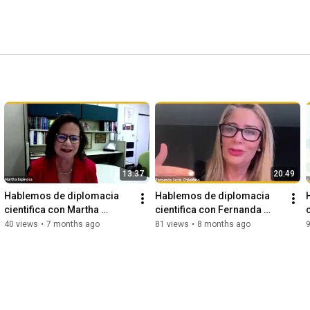
13:37
20:49
Hablemos de diplomacia 
Hablemos de diplomacia 
cientifica con Martha 
cientifica con Fernanda 
Espinosa
Soza
40 views
•
7 months ago
81 views
•
8 months ago