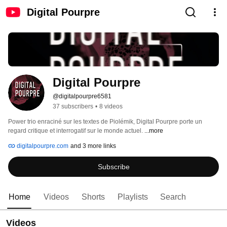
Digital Pourpre
Digital Pourpre
@digitalpourpre6581
37 subscribers
•
8 videos
Power trio enraciné sur les textes de Piolémik, Digital Pourpre porte un 
regard critique et interrogatif sur le monde actuel. 
...more
digitalpourpre.com
and 3 more links
Subscribe
Home
Videos
Shorts
Playlists
Search
Videos