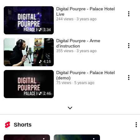
Digital Pourpre - Palace Hotel
Live
244 views
3 years ago
3:34
Digital Pourpre - Arme
d'instruction
355 views
3 years ago
4:16
Digital Pourpre - Palace Hotel
(demo)
75 views
5 years ago
2:46
Shorts